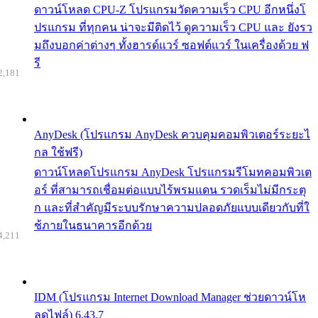
ดาวน์โหลด CPU-Z โปรแกรมวัดความเร็ว CPU อีกหนึ่งโ
ปรแกรม ที่ทุกคน น่าจะมีติดไว้ ดูความเร็ว CPU และ ยังรว
มถึงบอกค่าต่างๆ ทั้งฮารด์แวร์ ซอฟต์แวร์ ในเครื่องด้วย ฟ
รี
2,181
AnyDesk (โปรแกรม AnyDesk ควบคุมคอมพิวเตอร์ระยะไ
กล ใช้ฟรี)
ดาวน์โหลดโปรแกรม AnyDesk โปรแกรมรีโมทคอมพิวเต
อร์ ที่สามารถเชื่อมต่อแบบไร้พรมแดน รวดเร็มไม่มีกระตุ
ก และที่สำคัญมีระบบรักษาความปลอดภัยแบบเดียวกับที่ใ
ช้ภายในธนาคารอีกด้วย
4,211
IDM (โปรแกรม Internet Download Manager ช่วยดาวน์โห
ลดไฟล์) 6.43.7