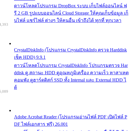
ดาวน์โหลดโปรแกรม DropBox ระบบ เก็บไฟล์ออนไลน์ ฟ
รี 2 GB รูปแบบออนไลน์ Cloud Storage ให้คุณเก็บข้อมูล เก็
บไฟล์ แชร์ไฟล์ ต่างๆ ให้คนอื่น เข้าถึงได้ ทุกที่ ทุกเวลา
4,393
CrystalDiskInfo (โปรแกรม CrystalDiskInfo ตรวจ Harddisk
เช็ค HDD) 9.9.1
ดาวน์โหลดโปรแกรม CrystalDiskInfo โปรแกรมตรวจ Har
ddisk ดู สถานะ HDD ดูอุณหภูมิเครื่อง ความเร็ว หาสาเหต
คอมพัง ดูฮาร์ดดิสก์ SSD ทั้ง Internal และ External HDD ไ
ด้
5,089
Adobe Acrobat Reader (โปรแกรมอ่านไฟล์ PDF เปิดไฟล์ P
DF ไฟล์เอกสาร ฟรี) 26.001