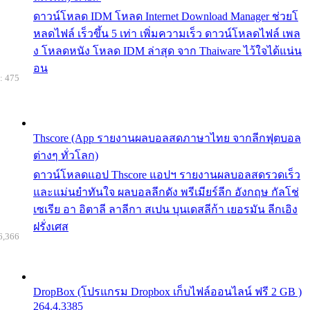
ดาวน์โหลด IDM โหลด Internet Download Manager ช่วยโ
หลดไฟล์ เร็วขึ้น 5 เท่า เพิ่มความเร็ว ดาวน์โหลดไฟล์ เพล
ง โหลดหนัง โหลด IDM ล่าสุด จาก Thaiware ไว้ใจได้แน่น
อน
: 475
Thscore (App รายงานผลบอลสดภาษาไทย จากลีกฟุตบอล
ต่างๆ ทั่วโลก)
ดาวน์โหลดแอป Thscore แอปฯ รายงานผลบอลสดรวดเร็ว
และแม่นยำทันใจ ผลบอลลีกดัง พรีเมียร์ลีก อังกฤษ กัลโช่
เซเรีย อา อิตาลี ลาลีกา สเปน บุนเดสลีก้า เยอรมัน ลีกเอิง
ฝรั่งเศส
6,366
DropBox (โปรแกรม Dropbox เก็บไฟล์ออนไลน์ ฟรี 2 GB )
264.4.3385