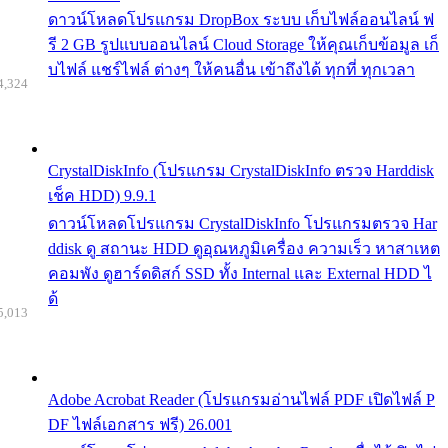
ดาวน์โหลดโปรแกรม DropBox ระบบ เก็บไฟล์ออนไลน์ ฟ
รี 2 GB รูปแบบออนไลน์ Cloud Storage ให้คุณเก็บข้อมูล เก็
บไฟล์ แชร์ไฟล์ ต่างๆ ให้คนอื่น เข้าถึงได้ ทุกที่ ทุกเวลา
4,324
CrystalDiskInfo (โปรแกรม CrystalDiskInfo ตรวจ Harddisk
เช็ค HDD) 9.9.1
ดาวน์โหลดโปรแกรม CrystalDiskInfo โปรแกรมตรวจ Har
ddisk ดู สถานะ HDD ดูอุณหภูมิเครื่อง ความเร็ว หาสาเหต
คอมพัง ดูฮาร์ดดิสก์ SSD ทั้ง Internal และ External HDD ไ
ด้
5,013
Adobe Acrobat Reader (โปรแกรมอ่านไฟล์ PDF เปิดไฟล์ P
DF ไฟล์เอกสาร ฟรี) 26.001