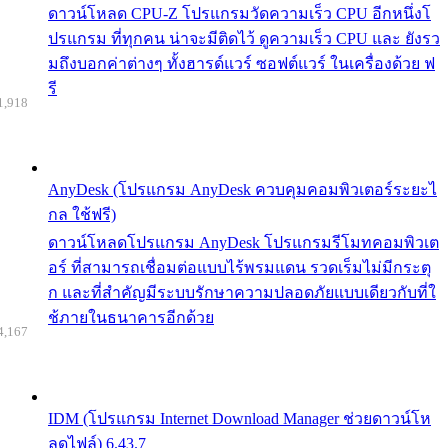
ดาวน์โหลด CPU-Z โปรแกรมวัดความเร็ว CPU อีกหนึ่งโ
ปรแกรม ที่ทุกคน น่าจะมีติดไว้ ดูความเร็ว CPU และ ยังรว
มถึงบอกค่าต่างๆ ทั้งฮารด์แวร์ ซอฟต์แวร์ ในเครื่องด้วย ฟ
รี
1,918
AnyDesk (โปรแกรม AnyDesk ควบคุมคอมพิวเตอร์ระยะไ
กล ใช้ฟรี)
ดาวน์โหลดโปรแกรม AnyDesk โปรแกรมรีโมทคอมพิวเต
อร์ ที่สามารถเชื่อมต่อแบบไร้พรมแดน รวดเร็มไม่มีกระตุ
ก และที่สำคัญมีระบบรักษาความปลอดภัยแบบเดียวกับที่ใ
ช้ภายในธนาคารอีกด้วย
4,167
IDM (โปรแกรม Internet Download Manager ช่วยดาวน์โห
ลดไฟล์) 6.43.7