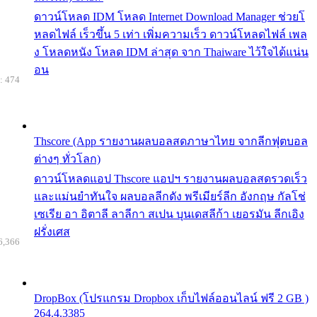
ดาวน์โหลด IDM โหลด Internet Download Manager ช่วยโ
หลดไฟล์ เร็วขึ้น 5 เท่า เพิ่มความเร็ว ดาวน์โหลดไฟล์ เพล
ง โหลดหนัง โหลด IDM ล่าสุด จาก Thaiware ไว้ใจได้แน่น
อน
: 474
Thscore (App รายงานผลบอลสดภาษาไทย จากลีกฟุตบอล
ต่างๆ ทั่วโลก)
ดาวน์โหลดแอป Thscore แอปฯ รายงานผลบอลสดรวดเร็ว
และแม่นยำทันใจ ผลบอลลีกดัง พรีเมียร์ลีก อังกฤษ กัลโช่
เซเรีย อา อิตาลี ลาลีกา สเปน บุนเดสลีก้า เยอรมัน ลีกเอิง
ฝรั่งเศส
6,366
DropBox (โปรแกรม Dropbox เก็บไฟล์ออนไลน์ ฟรี 2 GB )
264.4.3385