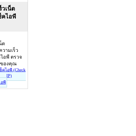
็วเน็ต
ช็คไอพี
น็ต
บความเร็ว
คไอพี ตรวจ
ีของคุณ
ไอพี