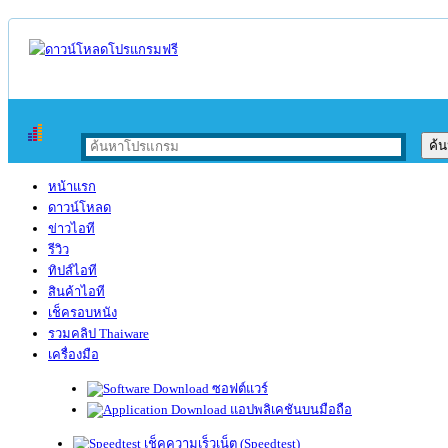
หน้าแรก
ดาวน์โหลด
ข่าวไอที
รีวิว
ทิปส์ไอที
สินค้าไอที
เช็ครอบหนัง
รวมคลิป Thaiware
เครื่องมือ
ซอฟต์แวร์
แอปพลิเคชันบนมือถือ
เช็คความเร็วเน็ต (Speedtest)