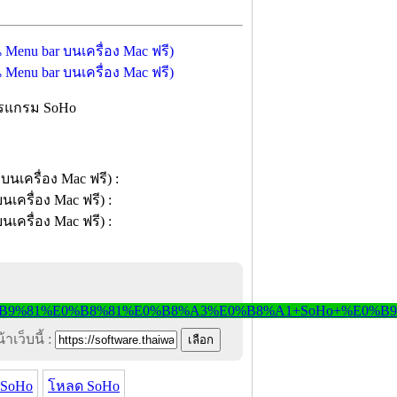
ปรแกรม SoHo
าเว็บนี้ :
 SoHo
โหลด SoHo