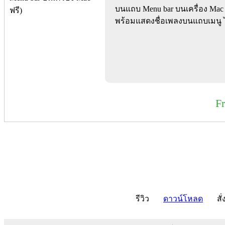
บนแถบ Menu bar บนเครื่อง Mac ใ
พร้อมแสดงชื่อเพลงบนแถบเมนู ได
F
รีวิว
ดาวน์โหลด
สั่