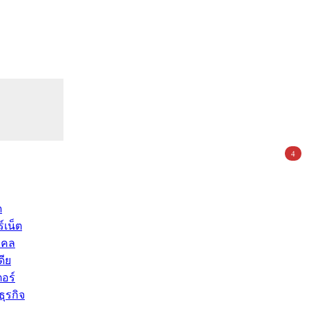
4
ด
์เน็ต
คคล
ดีย
อร์
ุรกิจ