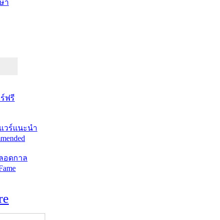
ษา
์ฟรี
แวร์แนะนำ
mended
ตลอดกาล
 Fame
re