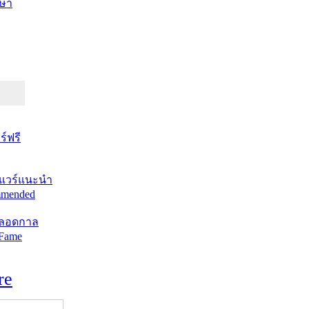
ษา
์ฟรี
แวร์แนะนำ
mended
ตลอดกาล
 Fame
re