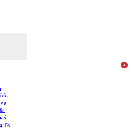
4
ด
์เน็ต
คคล
ดีย
อร์
ุรกิจ