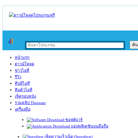
หน้าแรก
ดาวน์โหลด
ข่าวไอที
รีวิว
ทิปส์ไอที
สินค้าไอที
เช็ครอบหนัง
รวมคลิป Thaiware
เครื่องมือ
ซอฟต์แวร์
แอปพลิเคชันบนมือถือ
เช็คความเร็วเน็ต (Speedtest)