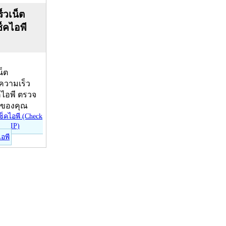
็วเน็ต
ช็คไอพี
น็ต
บความเร็ว
คไอพี ตรวจ
ีของคุณ
ไอพี