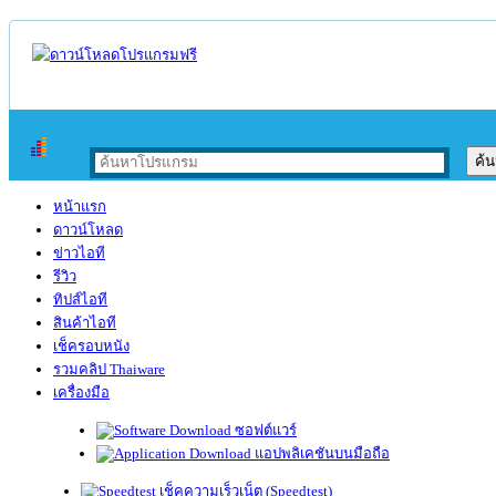
หน้าแรก
ดาวน์โหลด
ข่าวไอที
รีวิว
ทิปส์ไอที
สินค้าไอที
เช็ครอบหนัง
รวมคลิป Thaiware
เครื่องมือ
ซอฟต์แวร์
แอปพลิเคชันบนมือถือ
เช็คความเร็วเน็ต (Speedtest)