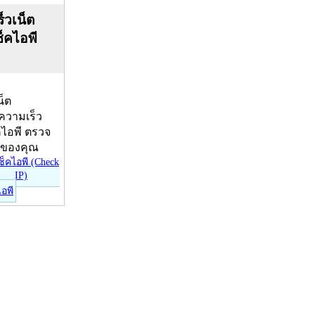
็วเน็ต
ช็คไอพี
น็ต
บความเร็ว
คไอพี ตรวจ
ีของคุณ
ไอพี