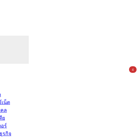
4
ด
์เน็ต
คคล
ดีย
อร์
ุรกิจ