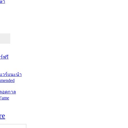
ษา
์ฟรี
แวร์แนะนำ
mended
ตลอดกาล
 Fame
re