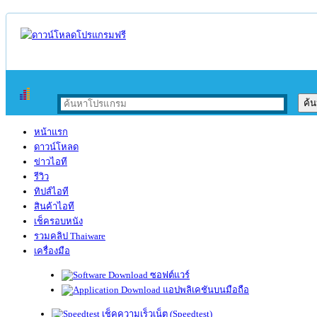
หน้าแรก
ดาวน์โหลด
ข่าวไอที
รีวิว
ทิปส์ไอที
สินค้าไอที
เช็ครอบหนัง
รวมคลิป Thaiware
เครื่องมือ
ซอฟต์แวร์
แอปพลิเคชันบนมือถือ
เช็คความเร็วเน็ต (Speedtest)