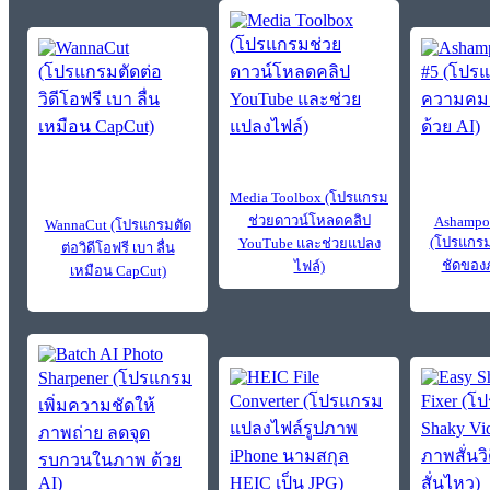
Media Toolbox (โปรแกรม
ช่วยดาวน์โหลดคลิป
Ashampoo
WannaCut (โปรแกรมตัด
(โปรแกรม
YouTube และช่วยแปลง
ต่อวิดีโอฟรี เบา ลื่น
ชัดของภ
ไฟล์)
เหมือน CapCut)