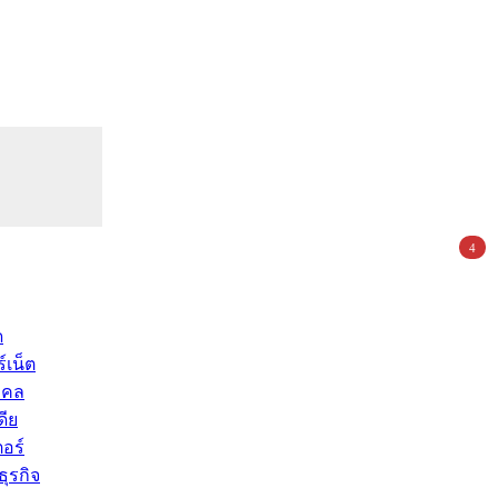
4
ด
์เน็ต
คคล
ดีย
อร์
ุรกิจ