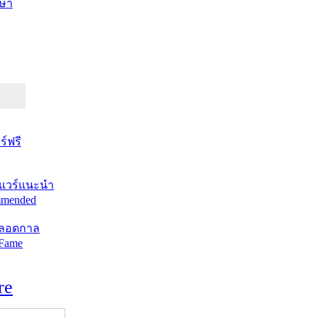
ษา
์ฟรี
แวร์แนะนำ
mended
ตลอดกาล
 Fame
re