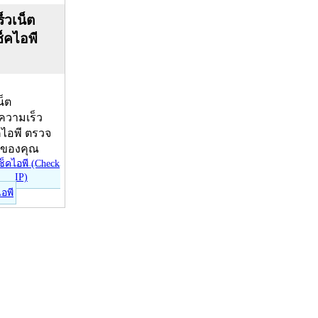
็วเน็ต
ช็คไอพี
น็ต
บความเร็ว
คไอพี ตรวจ
ีของคุณ
ไอพี