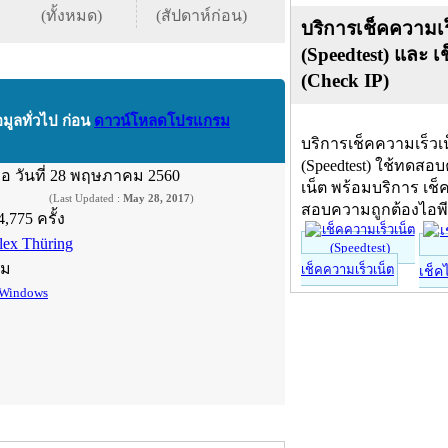
(ทั้งหมด)
(สัปดาห์ก่อน)
บริการเช็คความเร
(Speedtest) และ เ
(Check IP)
อมูลทั่วไป ก่อน
ดาวน์โหลดโปรแกรม
บริการเช็คความเร็วเ
(Speedtest) ใช้ทดสอ
ื่อ
วันที่ 28 พฤษภาคม 2560
เน็ต พร้อมบริการ เช็
(Last Updated :
May 28, 2017
)
สอบความถูกต้องไอพ
4,775 ครั้ง
lex Thüring
์ม
เช็คความเร็วเน็ต
เช็ค
Windows