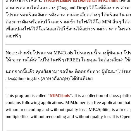
สำหรับการใช้งาน
โปรแกรมตัดรวมไฟล์วิดีโอ MP4Tools
เพียง
สามารถลากไฟล์และวาง (Drag and Drop) วิดีโอที่ต้องการ สา
โปรแกรมพร้อมจัดการตั้งค่าความละเอียดต่างๆ ได้พร้อมกัน ตามท
ต้องการตัด หรือเก็บไว้ และรวมเข้ากับไฟล์วิดีโอ MP4 อื่นๆ ไ
เพื่อแปลงไฟล์วิดีโอส่งออกไปใช้งานได้อย่างรวดเร็ว หากใคร
เลยฟรีๆ
Note : สำหรับโปรแกรม MP4Tools โปรแกรมนี้ ทางผู้พัฒนา โปร
ให้ ทุกท่านได้นำไปใช้กันฟรีๆ (FREE) โดยคุณ ไม่ต้องเสียค่าใช้จ่
นอกจากนี้แล้ว คุณยังสามารถที่จะ ติดต่อกับทาง ผู้พัฒนาโปรแกร
alex@thuering.biz (ภาษาอังกฤษ) ได้ทันทีเลย
This program is called "
MP4Tools
". It is a collection of cross-plat
contains following applications: MP4Joiner is a free application that
without reencoding and without quality loss. MP4Splitter is a free app
multiple files without reencoding and without quality loss It is Ope