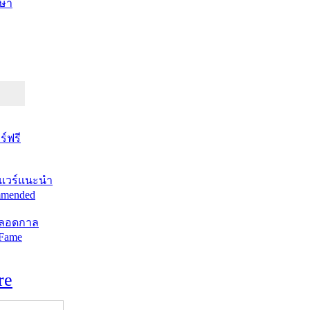
ษา
์ฟรี
แวร์แนะนำ
mended
ตลอดกาล
 Fame
re