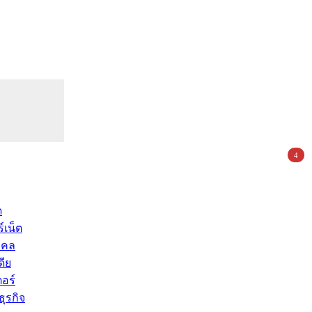
4
ด
์เน็ต
คคล
ดีย
อร์
ุรกิจ