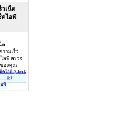
็วเน็ต
ช็คไอพี
น็ต
บความเร็ว
คไอพี ตรวจ
ีของคุณ
ไอพี