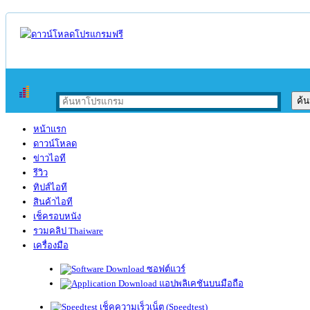
หน้าแรก
ดาวน์โหลด
ข่าวไอที
รีวิว
ทิปส์ไอที
สินค้าไอที
เช็ครอบหนัง
รวมคลิป Thaiware
เครื่องมือ
ซอฟต์แวร์
แอปพลิเคชันบนมือถือ
เช็คความเร็วเน็ต (Speedtest)