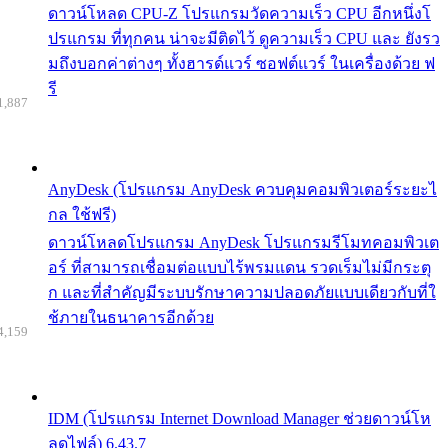
ดาวน์โหลด CPU-Z โปรแกรมวัดความเร็ว CPU อีกหนึ่งโ
ปรแกรม ที่ทุกคน น่าจะมีติดไว้ ดูความเร็ว CPU และ ยังรว
มถึงบอกค่าต่างๆ ทั้งฮารด์แวร์ ซอฟต์แวร์ ในเครื่องด้วย ฟ
รี
1,887
AnyDesk (โปรแกรม AnyDesk ควบคุมคอมพิวเตอร์ระยะไ
กล ใช้ฟรี)
ดาวน์โหลดโปรแกรม AnyDesk โปรแกรมรีโมทคอมพิวเต
อร์ ที่สามารถเชื่อมต่อแบบไร้พรมแดน รวดเร็มไม่มีกระตุ
ก และที่สำคัญมีระบบรักษาความปลอดภัยแบบเดียวกับที่ใ
ช้ภายในธนาคารอีกด้วย
4,159
IDM (โปรแกรม Internet Download Manager ช่วยดาวน์โห
ลดไฟล์) 6.43.7