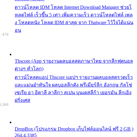
ดาวน์โหลด IDM โหลด Internet Download Manager ช่วยโ
หลดไฟล์ เร็วขึ้น 5 เท่า เพิ่มความเร็ว ดาวน์โหลดไฟล์ เพล
ง โหลดหนัง โหลด IDM ล่าสุด จาก Thaiware ไว้ใจได้แน่น
อน
: 476
Thscore (App รายงานผลบอลสดภาษาไทย จากลีกฟุตบอล
ต่างๆ ทั่วโลก)
ดาวน์โหลดแอป Thscore แอปฯ รายงานผลบอลสดรวดเร็ว
และแม่นยำทันใจ ผลบอลลีกดัง พรีเมียร์ลีก อังกฤษ กัลโช่
เซเรีย อา อิตาลี ลาลีกา สเปน บุนเดสลีก้า เยอรมัน ลีกเอิง
ฝรั่งเศส
6,366
DropBox (โปรแกรม Dropbox เก็บไฟล์ออนไลน์ ฟรี 2 GB )
264.4.3385