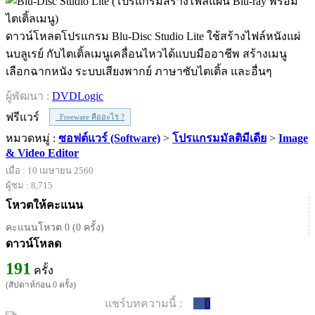
ดาวน์โหลดโปรแกรม Blu-Disc Studio Lite ใช้สร้างไฟล์หนังแผ่
นบลูเรย์ กับไตเติ้ลเมนูเคลื่อนไหวได้แบบมืออาชีพ สร้างเมนู
เลือกฉากหนัง ระบบเสียงพากย์ ภาษาซับไตเติ้ล และอื่นๆ
ผู้พัฒนา :
DVDLogic
ฟรีแวร์
Freeware คืออะไร ?
หมวดหมู่ :
ซอฟต์แวร์ (Software)
>
โปรแกรมมัลติมีเดีย
>
Image
& Video Editor
เมื่อ : 10 เมษายน 2560
ผู้ชม : 8,715
โหวตให้คะแนน
คะแนนโหวต 0 (0 ครั้ง)
ดาวน์โหลด
191
ครั้ง
(สัปดาห์ก่อน 0 ครั้ง)
แชร์บทความนี้ :
0