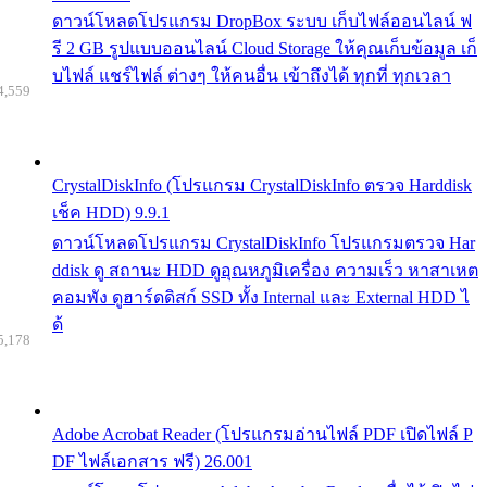
ดาวน์โหลดโปรแกรม DropBox ระบบ เก็บไฟล์ออนไลน์ ฟ
รี 2 GB รูปแบบออนไลน์ Cloud Storage ให้คุณเก็บข้อมูล เก็
บไฟล์ แชร์ไฟล์ ต่างๆ ให้คนอื่น เข้าถึงได้ ทุกที่ ทุกเวลา
4,559
CrystalDiskInfo (โปรแกรม CrystalDiskInfo ตรวจ Harddisk
เช็ค HDD) 9.9.1
ดาวน์โหลดโปรแกรม CrystalDiskInfo โปรแกรมตรวจ Har
ddisk ดู สถานะ HDD ดูอุณหภูมิเครื่อง ความเร็ว หาสาเหต
คอมพัง ดูฮาร์ดดิสก์ SSD ทั้ง Internal และ External HDD ไ
ด้
5,178
Adobe Acrobat Reader (โปรแกรมอ่านไฟล์ PDF เปิดไฟล์ P
DF ไฟล์เอกสาร ฟรี) 26.001