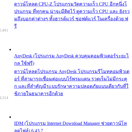
ดาวน์โหลด CPU-Z โปรแกรมวัดความเร็ว CPU อีกหนึ่งโ
ปรแกรม ที่ทุกคน น่าจะมีติดไว้ ดูความเร็ว CPU และ ยังรว
มถึงบอกค่าต่างๆ ทั้งฮารด์แวร์ ซอฟต์แวร์ ในเครื่องด้วย ฟ
รี
2,491
AnyDesk (โปรแกรม AnyDesk ควบคุมคอมพิวเตอร์ระยะไ
กล ใช้ฟรี)
ดาวน์โหลดโปรแกรม AnyDesk โปรแกรมรีโมทคอมพิวเต
อร์ ที่สามารถเชื่อมต่อแบบไร้พรมแดน รวดเร็มไม่มีกระตุ
ก และที่สำคัญมีระบบรักษาความปลอดภัยแบบเดียวกับที่ใ
ช้ภายในธนาคารอีกด้วย
4,314
IDM (โปรแกรม Internet Download Manager ช่วยดาวน์โห
ลดไฟล์) 6.43.7