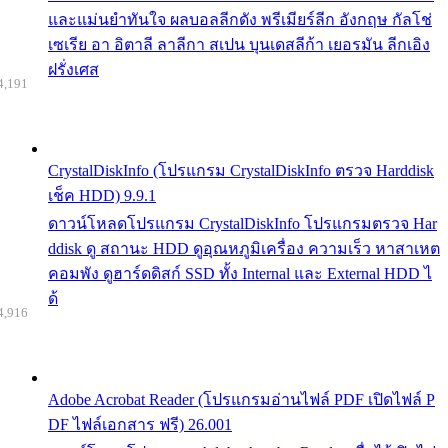
และแม่นยำทันใจ ผลบอลลีกดัง พรีเมียร์ลีก อังกฤษ กัลโช่
เซเรีย อา อิตาลี ลาลีกา สเปน บุนเดสลีก้า เยอรมัน ลีกเอิง
ฝรั่งเศส
4,191
CrystalDiskInfo (โปรแกรม CrystalDiskInfo ตรวจ Harddisk
เช็ค HDD) 9.9.1
ดาวน์โหลดโปรแกรม CrystalDiskInfo โปรแกรมตรวจ Har
ddisk ดู สถานะ HDD ดูอุณหภูมิเครื่อง ความเร็ว หาสาเหต
คอมพัง ดูฮาร์ดดิสก์ SSD ทั้ง Internal และ External HDD ไ
ด้
4,916
Adobe Acrobat Reader (โปรแกรมอ่านไฟล์ PDF เปิดไฟล์ P
DF ไฟล์เอกสาร ฟรี) 26.001