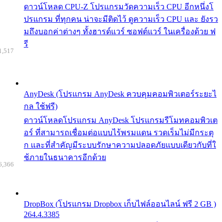
ดาวน์โหลด CPU-Z โปรแกรมวัดความเร็ว CPU อีกหนึ่งโ
ปรแกรม ที่ทุกคน น่าจะมีติดไว้ ดูความเร็ว CPU และ ยังรว
มถึงบอกค่าต่างๆ ทั้งฮารด์แวร์ ซอฟต์แวร์ ในเครื่องด้วย ฟ
รี
1,517
AnyDesk (โปรแกรม AnyDesk ควบคุมคอมพิวเตอร์ระยะไ
กล ใช้ฟรี)
ดาวน์โหลดโปรแกรม AnyDesk โปรแกรมรีโมทคอมพิวเต
อร์ ที่สามารถเชื่อมต่อแบบไร้พรมแดน รวดเร็มไม่มีกระตุ
ก และที่สำคัญมีระบบรักษาความปลอดภัยแบบเดียวกับที่ใ
ช้ภายในธนาคารอีกด้วย
6,366
DropBox (โปรแกรม Dropbox เก็บไฟล์ออนไลน์ ฟรี 2 GB )
264.4.3385