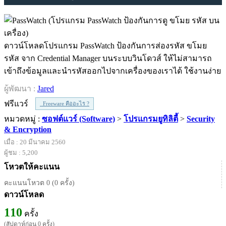
ดาวน์โหลดโปรแกรม PassWatch ป้องกันการส่องรหัส ขโมย
รหัส จาก Credential Manager บนระบบวินโดวส์ ให้ไม่สามารถ
เข้าถึงข้อมูลและนำรหัสออกไปจากเครื่องของเราได้ ใช้งานง่าย
ผู้พัฒนา :
Jared
ฟรีแวร์
Freeware คืออะไร ?
หมวดหมู่ :
ซอฟต์แวร์ (Software)
>
โปรแกรมยูทิลิตี้
>
Security
& Encryption
เมื่อ : 20 มีนาคม 2560
ผู้ชม : 5,200
โหวตให้คะแนน
คะแนนโหวต 0 (0 ครั้ง)
ดาวน์โหลด
110
ครั้ง
(สัปดาห์ก่อน 0 ครั้ง)