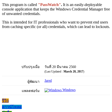
This program is called
"PassWatch"
.
It is an easily-deployable
console application that keeps the Windows Credential Manager free
of unwanted credentials.
This is intended for IT professionals who want to prevent end users
from caching specific (or all) credentials, which can lead to lockouts.
ปรับปรุงเมื่อ
วันที่ 20 มีนาคม 2560
(Last Updated :
March 20, 2017
)
Jared
ผู้พัฒนา
Windows
แพลตฟอร์ม
รีวิว
ดาวน์โหลด