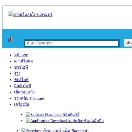
หน้าแรก
ดาวน์โหลด
ข่าวไอที
รีวิว
ทิปส์ไอที
สินค้าไอที
เช็ครอบหนัง
รวมคลิป Thaiware
เครื่องมือ
ซอฟต์แวร์
แอปพลิเคชันบนมือถือ
เช็คความเร็วเน็ต (Speedtest)