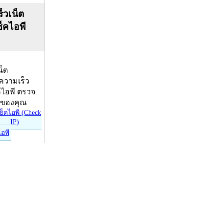
็วเน็ต
ช็คไอพี
น็ต
บความเร็ว
คไอพี ตรวจ
ีของคุณ
ไอพี