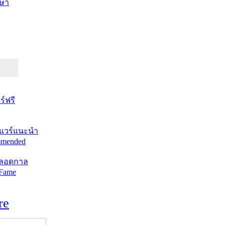
ษา
์ฟรี
แวร์แนะนำ
mended
ตลอดกาล
 Fame
re