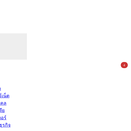
4
ด
์เน็ต
คคล
ดีย
อร์
ุรกิจ