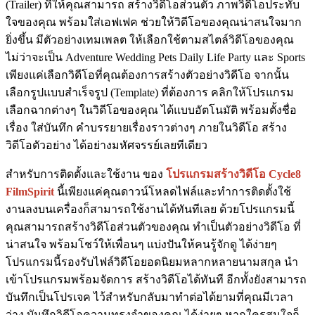
(Trailer) ที่ให้คุณสามารถ สร้างวิดีโอส่วนตัว ภาพวิดีโอประทับ
ใจของคุณ พร้อมใส่เอฟเฟค ช่วยให้วิดีโอของคุณน่าสนใจมาก
ยิ่งขึ้น มีตัวอย่างเทมเพลต ให้เลือกใช้ตามสไตล์วิดีโอของคุณ
ไม่ว่าจะเป็น Adventure Wedding Pets Daily Life Party และ Sports
เพียงแค่เลือกวิดีโอที่คุณต้องการสร้างตัวอย่างวิดีโอ จากนั้น
เลือกรูปแบบสำเร็จรูป (Template) ที่ต้องการ คลิกให้โปรแกรม
เลือกฉากต่างๆ ในวิดีโอของคุณ ได้แบบอัตโนมัติ พร้อมตั้งชื่อ
เรื่อง ใส่บันทึก คำบรรยายเรื่องราวต่างๆ ภายในวิดีโอ สร้าง
วิดีโอตัวอย่าง ได้อย่างมหัศจรรย์เลยทีเดียว
สำหรับการติดตั้งและใช้งาน ของ
โปรแกรมสร้างวิดีโอ Cycle8
FilmSpirit
นี้เพียงแค่คุณดาวน์โหลดไฟล์และทำการติดตั้งใช้
งานลงบนเครื่องก็สามารถใช้งานได้ทันทีเลย ด้วยโปรแกรมนี้
คุณสามารถสร้างวิดีโอส่วนตัวของคุณ ทำเป็นตัวอย่างวิดีโอ ที่
น่าสนใจ พร้อมโชว์ให้เพื่อนๆ แบ่งปันให้คนรู้จักดู ได้ง่ายๆ
โปรแกรมนี้รองรับไฟล์วิดีโอยอดนิยมหลากหลายนามสกุล นำ
เข้าโปรแกรมพร้อมจัดการ สร้างวิดีโอได้ทันที อีกทั้งยังสามารถ
บันทึกเป็นโปรเจค ไว้สำหรับกลับมาทำต่อได้ยามที่คุณมีเวลา
ว่าง บันทึกวิดีโอความทรงจำของคุณ ได้ง่ายๆ หากใครสนใจก็