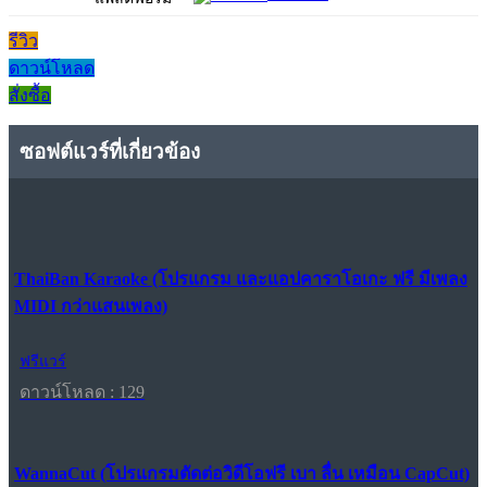
รีวิว
ดาวน์โหลด
สั่งซื้อ
ซอฟต์แวร์ที่เกี่ยวข้อง
ThaiBan Karaoke (โปรแกรม และแอปคาราโอเกะ ฟรี มีเพลง
MIDI กว่าแสนเพลง)
ฟรีแวร์
ดาวน์โหลด : 129
WannaCut (โปรแกรมตัดต่อวิดีโอฟรี เบา ลื่น เหมือน CapCut)