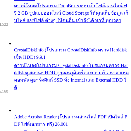
ดาวน์โหลดโปรแกรม DropBox ระบบ เก็บไฟล์ออนไลน์ ฟ
รี 2 GB รูปแบบออนไลน์ Cloud Storage ให้คุณเก็บข้อมูล เก็
บไฟล์ แชร์ไฟล์ ต่างๆ ให้คนอื่น เข้าถึงได้ ทุกที่ ทุกเวลา
4,522
CrystalDiskInfo (โปรแกรม CrystalDiskInfo ตรวจ Harddisk
เช็ค HDD) 9.9.1
ดาวน์โหลดโปรแกรม CrystalDiskInfo โปรแกรมตรวจ Har
ddisk ดู สถานะ HDD ดูอุณหภูมิเครื่อง ความเร็ว หาสาเหต
คอมพัง ดูฮาร์ดดิสก์ SSD ทั้ง Internal และ External HDD ไ
ด้
5,160
Adobe Acrobat Reader (โปรแกรมอ่านไฟล์ PDF เปิดไฟล์ P
DF ไฟล์เอกสาร ฟรี) 26.001