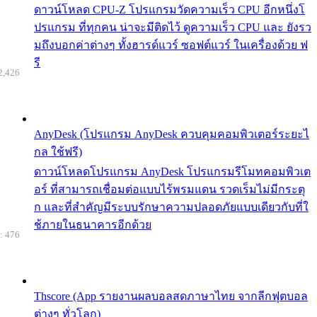
ดาวน์โหลด CPU-Z โปรแกรมวัดความเร็ว CPU อีกหนึ่งโ
ปรแกรม ที่ทุกคน น่าจะมีติดไว้ ดูความเร็ว CPU และ ยังรว
มถึงบอกค่าต่างๆ ทั้งฮารด์แวร์ ซอฟต์แวร์ ในเครื่องด้วย ฟ
รี
2,426
AnyDesk (โปรแกรม AnyDesk ควบคุมคอมพิวเตอร์ระยะไ
กล ใช้ฟรี)
ดาวน์โหลดโปรแกรม AnyDesk โปรแกรมรีโมทคอมพิวเต
อร์ ที่สามารถเชื่อมต่อแบบไร้พรมแดน รวดเร็มไม่มีกระตุ
ก และที่สำคัญมีระบบรักษาความปลอดภัยแบบเดียวกับที่ใ
ช้ภายในธนาคารอีกด้วย
: 476
Thscore (App รายงานผลบอลสดภาษาไทย จากลีกฟุตบอล
ต่างๆ ทั่วโลก)