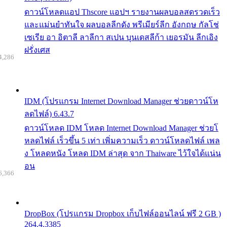
ดาวน์โหลดแอป Thscore แอปฯ รายงานผลบอลสดรวดเร็ว
และแม่นยำทันใจ ผลบอลลีกดัง พรีเมียร์ลีก อังกฤษ กัลโช่
เซเรีย อา อิตาลี ลาลีกา สเปน บุนเดสลีก้า เยอรมัน ลีกเอิง
ฝรั่งเศส
4,286
IDM (โปรแกรม Internet Download Manager ช่วยดาวน์โห
ลดไฟล์) 6.43.7
ดาวน์โหลด IDM โหลด Internet Download Manager ช่วยโ
หลดไฟล์ เร็วขึ้น 5 เท่า เพิ่มความเร็ว ดาวน์โหลดไฟล์ เพล
ง โหลดหนัง โหลด IDM ล่าสุด จาก Thaiware ไว้ใจได้แน่น
อน
6,366
DropBox (โปรแกรม Dropbox เก็บไฟล์ออนไลน์ ฟรี 2 GB )
264.4.3385