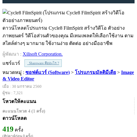
ดาวน์โหลดโปรแกรม Cycle8 FilmSpirit สร้างวิดีโอ ตัวอย่าง
ภาพยนตร์ วิดีโอส่วนตัวของคุณ มีเทมเพลตให้เลือกใช้งาน ตาม
สไตล์ต่างๆ มากมาย ใช้งานง่าย ตัดต่อ อย่างมืออาชีพ
ผู้พัฒนา :
Xilisoft Corporation.
แชร์แวร์
Shareware คืออะไร ?
หมวดหมู่ :
ซอฟต์แวร์ (Software)
>
โปรแกรมมัลติมีเดีย
>
Image
& Video Editor
เมื่อ : 30 มกราคม 2560
ผู้ชม : 7,321
โหวตให้คะแนน
คะแนนโหวต 4 (1 ครั้ง)
ดาวน์โหลด
419
ครั้ง
(สัปดาห์ก่อน 0 ครั้ง)