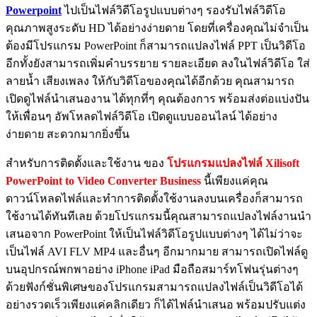
Powerpoint
ไปเป็นไฟล์วิดีโอรูปแบบต่างๆ รองรับไฟล์วิดีโอ
คุณภาพสูงระดับ HD ได้อย่างง่ายดาย โดยที่เครื่องคุณไม่จำเป็น
ต้องมีโปรแกรม PowerPoint ก็สามารถแปลงไฟล์ PPT เป็นวิดีโอ
อีกทั้งยังสามารถเพิ่มคำบรรยาย รายละเอียด ลงในไฟล์วิดีโอ ใส่
ลายน้ำ เสียงเพลง ให้กับวิดีโอของคุณได้อีกด้วย คุณสามารถ
เปิดดูไฟล์นำเสนองาน ได้ทุกที่ๆ คุณต้องการ พร้อมส่งต่อแบ่งปัน
ให้เพื่อนๆ อัพโหลดไฟล์วิดีโอ เปิดดูแบบออนไลน์ ได้อย่าง
ง่ายดาย สะดวกมากยิ่งขึ้น
สำหรับการติดตั้งและใช้งาน ของ
โปรแกรมแปลงไฟล์ Xilisoft
PowerPoint to Video Converter Business
นี้เพียงแค่คุณ
ดาวน์โหลดไฟล์และทำการติดตั้งใช้งานลงบนเครื่องก็สามารถ
ใช้งานได้ทันทีเลย ด้วยโปรแกรมนี้คุณสามารถแปลงไฟล์งานนำ
เสนอจาก PowerPoint ให้เป็นไฟล์วิดีโอรูปแบบต่างๆ ได้ไม่ว่าจะ
เป็นไฟล์ AVI FLV MP4 และอื่นๆ อีกมากมาย สามารถเปิดไฟล์ดู
บนอุปกรณ์พกพาอย่าง iPhone iPad มือถือสมาร์ทโฟนรุ่นต่างๆ
ด้วยฟังก์ชั่นพิเศษของโปรแกรมสามารถแปลงไฟล์เป็นวิดีโอได้
อย่างรวดเร็วเพียงแค่คลิกเดียว ก็ได้ไฟล์นำเสนอ พร้อมปรับแต่ง