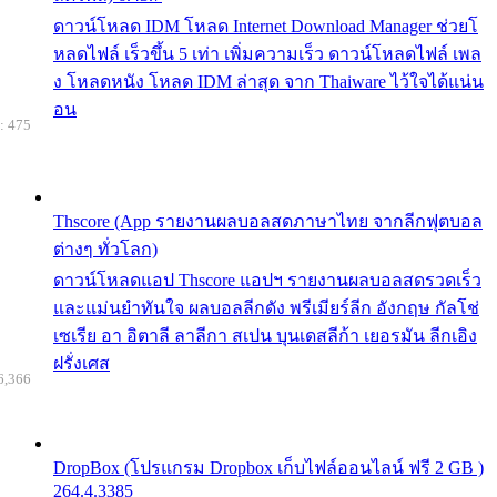
ดาวน์โหลด IDM โหลด Internet Download Manager ช่วยโ
หลดไฟล์ เร็วขึ้น 5 เท่า เพิ่มความเร็ว ดาวน์โหลดไฟล์ เพล
ง โหลดหนัง โหลด IDM ล่าสุด จาก Thaiware ไว้ใจได้แน่น
อน
: 475
Thscore (App รายงานผลบอลสดภาษาไทย จากลีกฟุตบอล
ต่างๆ ทั่วโลก)
ดาวน์โหลดแอป Thscore แอปฯ รายงานผลบอลสดรวดเร็ว
และแม่นยำทันใจ ผลบอลลีกดัง พรีเมียร์ลีก อังกฤษ กัลโช่
เซเรีย อา อิตาลี ลาลีกา สเปน บุนเดสลีก้า เยอรมัน ลีกเอิง
ฝรั่งเศส
6,366
DropBox (โปรแกรม Dropbox เก็บไฟล์ออนไลน์ ฟรี 2 GB )
264.4.3385