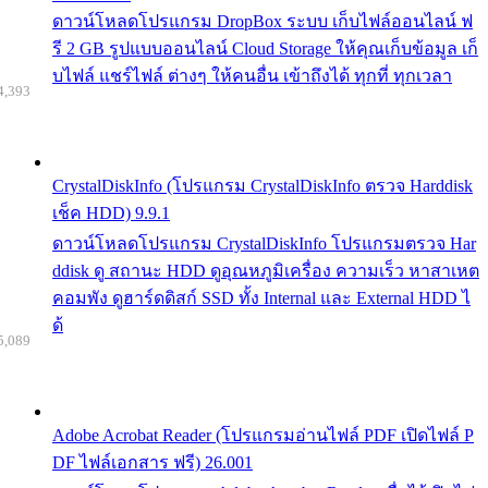
ดาวน์โหลดโปรแกรม DropBox ระบบ เก็บไฟล์ออนไลน์ ฟ
รี 2 GB รูปแบบออนไลน์ Cloud Storage ให้คุณเก็บข้อมูล เก็
บไฟล์ แชร์ไฟล์ ต่างๆ ให้คนอื่น เข้าถึงได้ ทุกที่ ทุกเวลา
4,393
CrystalDiskInfo (โปรแกรม CrystalDiskInfo ตรวจ Harddisk
เช็ค HDD) 9.9.1
ดาวน์โหลดโปรแกรม CrystalDiskInfo โปรแกรมตรวจ Har
ddisk ดู สถานะ HDD ดูอุณหภูมิเครื่อง ความเร็ว หาสาเหต
คอมพัง ดูฮาร์ดดิสก์ SSD ทั้ง Internal และ External HDD ไ
ด้
5,089
Adobe Acrobat Reader (โปรแกรมอ่านไฟล์ PDF เปิดไฟล์ P
DF ไฟล์เอกสาร ฟรี) 26.001