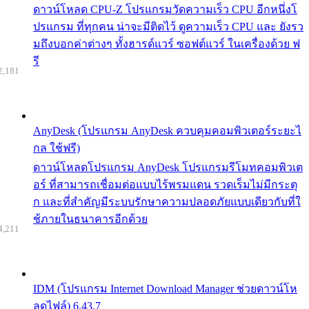
ดาวน์โหลด CPU-Z โปรแกรมวัดความเร็ว CPU อีกหนึ่งโ
ปรแกรม ที่ทุกคน น่าจะมีติดไว้ ดูความเร็ว CPU และ ยังรว
มถึงบอกค่าต่างๆ ทั้งฮารด์แวร์ ซอฟต์แวร์ ในเครื่องด้วย ฟ
รี
2,181
AnyDesk (โปรแกรม AnyDesk ควบคุมคอมพิวเตอร์ระยะไ
กล ใช้ฟรี)
ดาวน์โหลดโปรแกรม AnyDesk โปรแกรมรีโมทคอมพิวเต
อร์ ที่สามารถเชื่อมต่อแบบไร้พรมแดน รวดเร็มไม่มีกระตุ
ก และที่สำคัญมีระบบรักษาความปลอดภัยแบบเดียวกับที่ใ
ช้ภายในธนาคารอีกด้วย
4,211
IDM (โปรแกรม Internet Download Manager ช่วยดาวน์โห
ลดไฟล์) 6.43.7