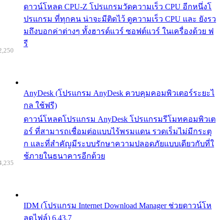
ดาวน์โหลด CPU-Z โปรแกรมวัดความเร็ว CPU อีกหนึ่งโ
ปรแกรม ที่ทุกคน น่าจะมีติดไว้ ดูความเร็ว CPU และ ยังรว
มถึงบอกค่าต่างๆ ทั้งฮารด์แวร์ ซอฟต์แวร์ ในเครื่องด้วย ฟ
รี
2,250
AnyDesk (โปรแกรม AnyDesk ควบคุมคอมพิวเตอร์ระยะไ
กล ใช้ฟรี)
ดาวน์โหลดโปรแกรม AnyDesk โปรแกรมรีโมทคอมพิวเต
อร์ ที่สามารถเชื่อมต่อแบบไร้พรมแดน รวดเร็มไม่มีกระตุ
ก และที่สำคัญมีระบบรักษาความปลอดภัยแบบเดียวกับที่ใ
ช้ภายในธนาคารอีกด้วย
4,235
IDM (โปรแกรม Internet Download Manager ช่วยดาวน์โห
ลดไฟล์) 6.43.7