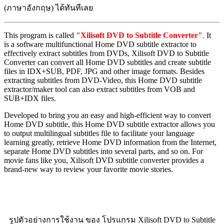
(ภาษาอังกฤษ) ได้ทันทีเลย
This program is called
"Xilisoft DVD to Subtitle Converter"
.
It
is a software multifunctional Home DVD subtitle extractor to
effectively extract subtitles from DVDs, Xilisoft DVD to Subtitle
Converter can convert all Home DVD subtitles and create subtitle
files in IDX+SUB, PDF, JPG and other image formats. Besides
extracting subtitles from DVD-Video, this Home DVD subtitle
extractor/maker tool can also extract subtitles from VOB and
SUB+IDX files.
Developed to bring you an easy and high-efficient way to convert
Home DVD subtitle, this Home DVD subtitle extractor allows you
to output multilingual subtitles file to facilitate your language
learning greatly, retrieve Home DVD information from the Internet,
separate Home DVD subtitles into several parts, and so on. For
movie fans like you, Xilisoft DVD subtitle converter provides a
brand-new way to review your favorite movie stories.
รูปตัวอย่างการใช้งาน ของ โปรแกรม Xilisoft DVD to Subtitle