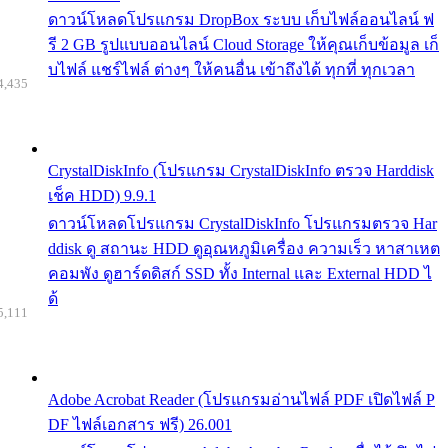
ดาวน์โหลดโปรแกรม DropBox ระบบ เก็บไฟล์ออนไลน์ ฟ
รี 2 GB รูปแบบออนไลน์ Cloud Storage ให้คุณเก็บข้อมูล เก็
บไฟล์ แชร์ไฟล์ ต่างๆ ให้คนอื่น เข้าถึงได้ ทุกที่ ทุกเวลา
4,435
CrystalDiskInfo (โปรแกรม CrystalDiskInfo ตรวจ Harddisk
เช็ค HDD) 9.9.1
ดาวน์โหลดโปรแกรม CrystalDiskInfo โปรแกรมตรวจ Har
ddisk ดู สถานะ HDD ดูอุณหภูมิเครื่อง ความเร็ว หาสาเหต
คอมพัง ดูฮาร์ดดิสก์ SSD ทั้ง Internal และ External HDD ไ
ด้
5,111
Adobe Acrobat Reader (โปรแกรมอ่านไฟล์ PDF เปิดไฟล์ P
DF ไฟล์เอกสาร ฟรี) 26.001