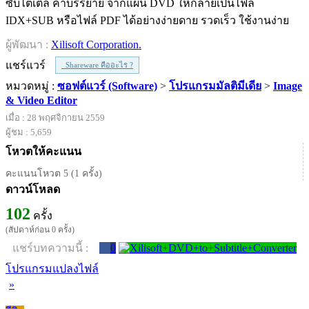
ซับไตเติล คำบรรยาย จากแผ่น DVD ให้กลายเป็นไฟล์
IDX+SUB หรือไฟล์ PDF ได้อย่างง่ายดาย รวดเร็ว ใช้งานง่าย
ผู้พัฒนา :
Xilisoft Corporation.
แชร์แวร์
Shareware คืออะไร ?
หมวดหมู่ :
ซอฟต์แวร์ (Software)
>
โปรแกรมมัลติมีเดีย
>
Image
& Video Editor
เมื่อ : 28 พฤศจิกายน 2559
ผู้ชม : 5,659
โหวตให้คะแนน
คะแนนโหวต 5 (1 ครั้ง)
ดาวน์โหลด
102
ครั้ง
(สัปดาห์ก่อน 0 ครั้ง)
แชร์บทความนี้ :
0
โปรแกรมแปลงไฟล์
»