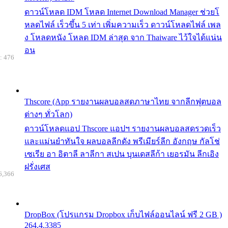
ดาวน์โหลด IDM โหลด Internet Download Manager ช่วยโ
หลดไฟล์ เร็วขึ้น 5 เท่า เพิ่มความเร็ว ดาวน์โหลดไฟล์ เพล
ง โหลดหนัง โหลด IDM ล่าสุด จาก Thaiware ไว้ใจได้แน่น
อน
: 476
Thscore (App รายงานผลบอลสดภาษาไทย จากลีกฟุตบอล
ต่างๆ ทั่วโลก)
ดาวน์โหลดแอป Thscore แอปฯ รายงานผลบอลสดรวดเร็ว
และแม่นยำทันใจ ผลบอลลีกดัง พรีเมียร์ลีก อังกฤษ กัลโช่
เซเรีย อา อิตาลี ลาลีกา สเปน บุนเดสลีก้า เยอรมัน ลีกเอิง
ฝรั่งเศส
6,366
DropBox (โปรแกรม Dropbox เก็บไฟล์ออนไลน์ ฟรี 2 GB )
264.4.3385