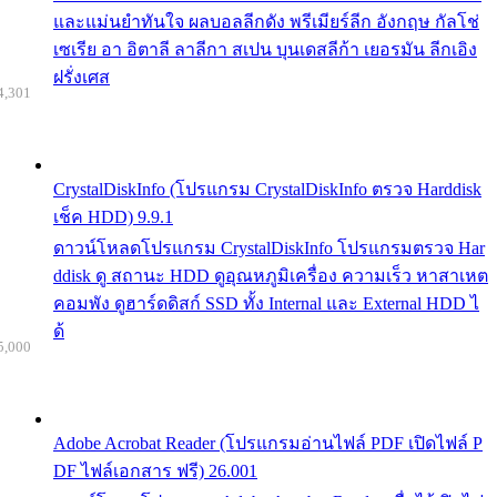
และแม่นยำทันใจ ผลบอลลีกดัง พรีเมียร์ลีก อังกฤษ กัลโช่
เซเรีย อา อิตาลี ลาลีกา สเปน บุนเดสลีก้า เยอรมัน ลีกเอิง
ฝรั่งเศส
4,301
CrystalDiskInfo (โปรแกรม CrystalDiskInfo ตรวจ Harddisk
เช็ค HDD) 9.9.1
ดาวน์โหลดโปรแกรม CrystalDiskInfo โปรแกรมตรวจ Har
ddisk ดู สถานะ HDD ดูอุณหภูมิเครื่อง ความเร็ว หาสาเหต
คอมพัง ดูฮาร์ดดิสก์ SSD ทั้ง Internal และ External HDD ไ
ด้
5,000
Adobe Acrobat Reader (โปรแกรมอ่านไฟล์ PDF เปิดไฟล์ P
DF ไฟล์เอกสาร ฟรี) 26.001