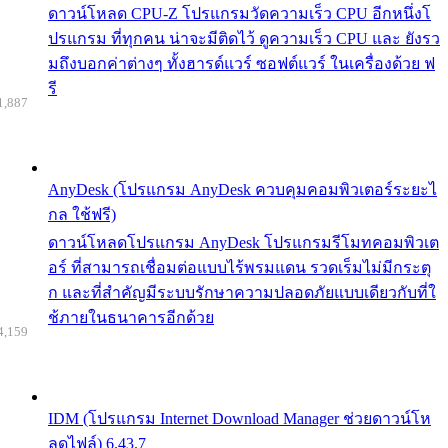
ดาวน์โหลด CPU-Z โปรแกรมวัดความเร็ว CPU อีกหนึ่งโ
ปรแกรม ที่ทุกคน น่าจะมีติดไว้ ดูความเร็ว CPU และ ยังรว
มถึงบอกค่าต่างๆ ทั้งฮารด์แวร์ ซอฟต์แวร์ ในเครื่องด้วย ฟ
รี
1,887
AnyDesk (โปรแกรม AnyDesk ควบคุมคอมพิวเตอร์ระยะไ
กล ใช้ฟรี)
ดาวน์โหลดโปรแกรม AnyDesk โปรแกรมรีโมทคอมพิวเต
อร์ ที่สามารถเชื่อมต่อแบบไร้พรมแดน รวดเร็มไม่มีกระตุ
ก และที่สำคัญมีระบบรักษาความปลอดภัยแบบเดียวกับที่ใ
ช้ภายในธนาคารอีกด้วย
4,159
IDM (โปรแกรม Internet Download Manager ช่วยดาวน์โห
ลดไฟล์) 6.43.7