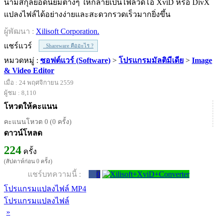
นามสกุลยอดนิยมต่างๆ ให้กลายเป็นไฟล์วิดีโอ XviD หรือ DivX
แปลงไฟล์ได้อย่างง่ายและสะดวกรวดเร็วมากยิ่งขึ้น
ผู้พัฒนา :
Xilisoft Corporation.
แชร์แวร์
Shareware คืออะไร ?
หมวดหมู่ :
ซอฟต์แวร์ (Software)
>
โปรแกรมมัลติมีเดีย
>
Image
& Video Editor
เมื่อ : 24 พฤศจิกายน 2559
ผู้ชม : 8,110
โหวตให้คะแนน
คะแนนโหวต 0 (0 ครั้ง)
ดาวน์โหลด
224
ครั้ง
(สัปดาห์ก่อน 0 ครั้ง)
แชร์บทความนี้ :
0
โปรแกรมแปลงไฟล์ MP4
โปรแกรมแปลงไฟล์
»