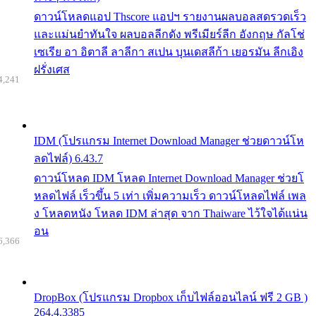
ดาวน์โหลดแอป Thscore แอปฯ รายงานผลบอลสดรวดเร็ว
และแม่นยำทันใจ ผลบอลลีกดัง พรีเมียร์ลีก อังกฤษ กัลโช่
เซเรีย อา อิตาลี ลาลีกา สเปน บุนเดสลีก้า เยอรมัน ลีกเอิง
ฝรั่งเศส
4,241
IDM (โปรแกรม Internet Download Manager ช่วยดาวน์โห
ลดไฟล์) 6.43.7
ดาวน์โหลด IDM โหลด Internet Download Manager ช่วยโ
หลดไฟล์ เร็วขึ้น 5 เท่า เพิ่มความเร็ว ดาวน์โหลดไฟล์ เพล
ง โหลดหนัง โหลด IDM ล่าสุด จาก Thaiware ไว้ใจได้แน่น
อน
6,366
DropBox (โปรแกรม Dropbox เก็บไฟล์ออนไลน์ ฟรี 2 GB )
264.4.3385