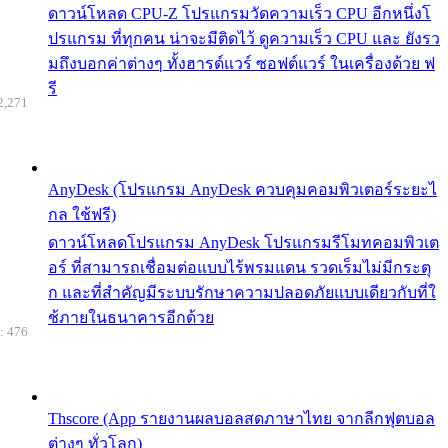
ดาวน์โหลด CPU-Z โปรแกรมวัดความเร็ว CPU อีกหนึ่งโ
ปรแกรม ที่ทุกคน น่าจะมีติดไว้ ดูความเร็ว CPU และ ยังรว
มถึงบอกค่าต่างๆ ทั้งฮารด์แวร์ ซอฟต์แวร์ ในเครื่องด้วย ฟ
รี
2,271
AnyDesk (โปรแกรม AnyDesk ควบคุมคอมพิวเตอร์ระยะไ
กล ใช้ฟรี)
ดาวน์โหลดโปรแกรม AnyDesk โปรแกรมรีโมทคอมพิวเต
อร์ ที่สามารถเชื่อมต่อแบบไร้พรมแดน รวดเร็มไม่มีกระตุ
ก และที่สำคัญมีระบบรักษาความปลอดภัยแบบเดียวกับที่ใ
ช้ภายในธนาคารอีกด้วย
: 476
Thscore (App รายงานผลบอลสดภาษาไทย จากลีกฟุตบอล
ต่างๆ ทั่วโลก)