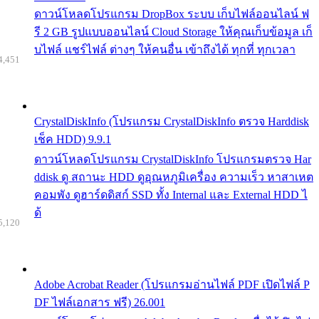
ดาวน์โหลดโปรแกรม DropBox ระบบ เก็บไฟล์ออนไลน์ ฟ
รี 2 GB รูปแบบออนไลน์ Cloud Storage ให้คุณเก็บข้อมูล เก็
บไฟล์ แชร์ไฟล์ ต่างๆ ให้คนอื่น เข้าถึงได้ ทุกที่ ทุกเวลา
4,451
CrystalDiskInfo (โปรแกรม CrystalDiskInfo ตรวจ Harddisk
เช็ค HDD) 9.9.1
ดาวน์โหลดโปรแกรม CrystalDiskInfo โปรแกรมตรวจ Har
ddisk ดู สถานะ HDD ดูอุณหภูมิเครื่อง ความเร็ว หาสาเหต
คอมพัง ดูฮาร์ดดิสก์ SSD ทั้ง Internal และ External HDD ไ
ด้
5,120
Adobe Acrobat Reader (โปรแกรมอ่านไฟล์ PDF เปิดไฟล์ P
DF ไฟล์เอกสาร ฟรี) 26.001