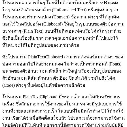
โปรแกรมเอกสารอื่นๆ โดยที่ไม่ติดฟอร์แมตหรือการปรับแต่ง
ใดๆ ของตัวอักษรมาด้วย (Unformatted Text) หรือพูดง่ายๆ ว่า
โปรแกรมจะทำการแปลง (Convert) ข้อความต่างๆ ที่ได้ถูกคัด
ลอกไว้ในคลิปบอร์ด (Clipboard) ให้อยู่ในรูปแบบของตัวข้อความ
ธรรมดาๆ (Plain Text) แบบที่ไม่ติดเอฟเฟคหรือโค้ดใดๆ มาด้วย
ซึ่งถือเป็นเรื่องดีมากๆ เวลาคุณเอาข้อความเหล่านี้ ไปแปะไว้
ที่ไหน จะได้ไม่ติดรูปแบบของเก่ามาด้วย
ซึ่งโปรแกรม PlainTextClipboard สามารถตัดฟอร์แมตต่างๆ ของ
ข้อความออกไปได้อย่างหมดจด ไม่ว่าจะเป็นพวกฟอนต์ (Fonts)
ขนาดของตัวอักษร เช่น ตัวเล็ก ตัวใหญ่ หรือจะเป็นรูปแบบของ
ตัวอักษรเช่น สีสัน ตัวหนา ตัวเอียง ขีดเส้นใต้ รวมไปถึงโค้ด
(Code) ต่างๆ ที่แฝงอยู่ในตัวข้อความอีกด้วย
โปรแกรม PlainTextClipboard มีขนาดเล็ก และไม่กินทรัพยากร
เครื่อง ซึ่งลักษณะการใช้งานของโปรแกรม จะมีรูปแบบการใช้
งานที่ง่ายและสะดวกรวดเร็ว ในแบบที่ไม่มีหน้าต่าง UI ให้กดใช้
งาน เรียกได้ว่าเมื่อติดตั้งเสร็จแล้ว โปรแกรมก็จะสามารถใช้งาน
โดยอัตโนมัติในทันที นอกจากนี้ยังสามารถใช้งานร่วมกับปุ่มคีย์