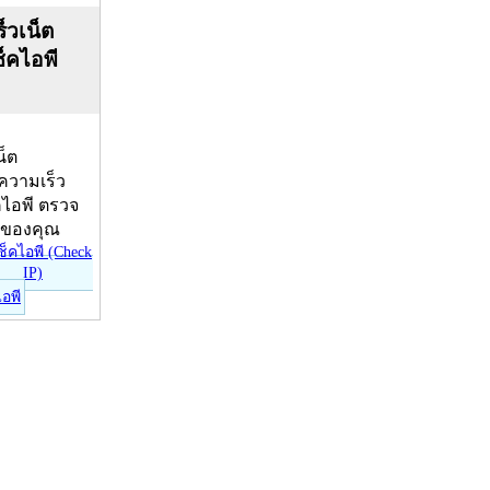
็วเน็ต
ช็คไอพี
น็ต
บความเร็ว
คไอพี ตรวจ
ีของคุณ
ไอพี