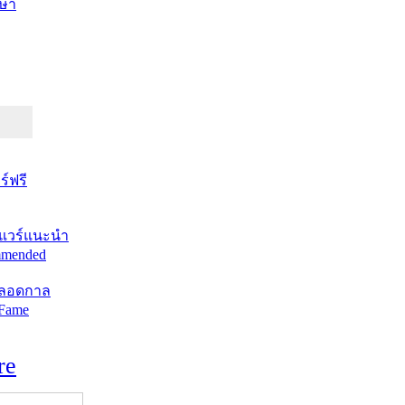
ษา
์ฟรี
แวร์แนะนำ
mended
ตลอดกาล
 Fame
re