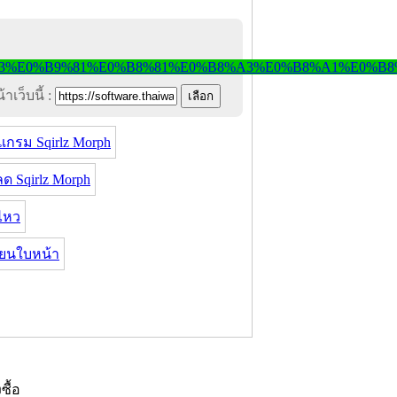
าเว็บนี้ :
แกรม Sqirlz Morph
ด Sqirlz Morph
ไหว
่ยนใบหน้า
งซื้อ