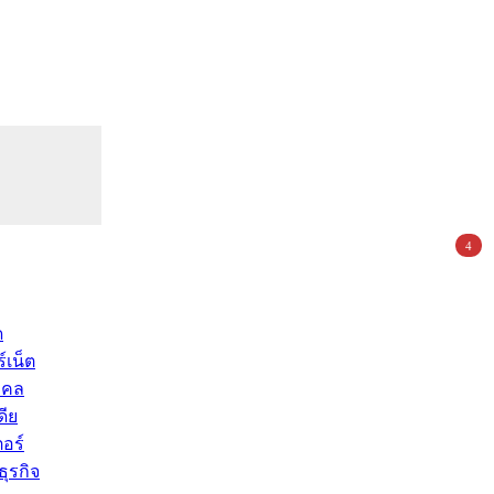
4
ด
์เน็ต
คคล
ดีย
อร์
ุรกิจ