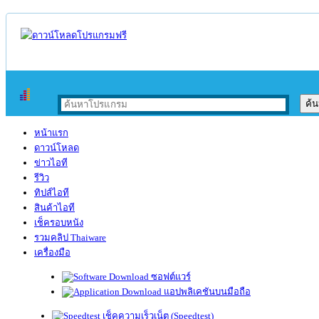
หน้าแรก
ดาวน์โหลด
ข่าวไอที
รีวิว
ทิปส์ไอที
สินค้าไอที
เช็ครอบหนัง
รวมคลิป Thaiware
เครื่องมือ
ซอฟต์แวร์
แอปพลิเคชันบนมือถือ
เช็คความเร็วเน็ต (Speedtest)