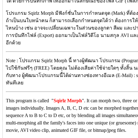
ได้ ด้วยการบันทึกภาพให้ออกมาในลักษณะของไฟล์ GIF (ไฟล์ภ
โปรแกรม Sqirlz Morph มีฟังก์ชั่นในการกำหนดจุด (Mark) ที่ต้อ
ถ้าเป็นบนใบหน้าคน ก็สามารถเลือกกำหนดจุดได้ว่า ต้องการใ
ไหนบ้าง เช่น อาจจะเปลี่ยนเฉพาะในส่วนของลูกตา สีผม และปา
การบันทึกไฟล์ (Export) ออกมาเป็นไฟล์วิดีโอ นามสกุล AVI และ
อีกด้วย
Note : โปรแกรม Sqirlz Morph นี้ ทางผู้พัฒนา โปรแกรม (Progra
ไปใช้กันฟรีๆ (FREE) โดยคุณ ไม่ต้องเสียค่าใช้จ่ายใดๆ ทั้งสิ้น 
กับทาง ผู้พัฒนาโปรแกรมนี้ได้ผ่านทางช่องทางอีเมล (E-Mail) : 
ทันทีเลย
This program is called "
Sqirlz Morph
". It can morph two, three o
images individually. Images A, B, C, D etc can be morphed together i
sequence A to B to C to D etc, or by blending all images simultaneo
multi-morphing all the family's faces into one unique (or gruesome)
movie, AVI video clip, animated GIF file, or bitmap/jpeg files.