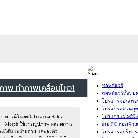
ปภาพ ทำภาพเคลื่อนไหว)
ซอฟต์แวร์
ซอฟต์แวร์ทั้งหม
โปรแกรมอินเทอร
โปรแกรมส่วนบุ
โปรแกรมมัลติมีเ
ดาวน์โหลดโปรแกรม Sqirlz
62
Morph ใช้รวมรูปภาพ ผสมผสาน
เกม PC คอมพิวเต
กันได้แบบง่ายดาย และลงตัว
โปรแกรมบริหารธ