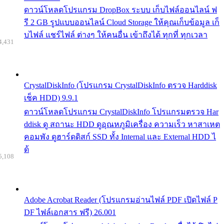
ดาวน์โหลดโปรแกรม DropBox ระบบ เก็บไฟล์ออนไลน์ ฟ
รี 2 GB รูปแบบออนไลน์ Cloud Storage ให้คุณเก็บข้อมูล เก็
บไฟล์ แชร์ไฟล์ ต่างๆ ให้คนอื่น เข้าถึงได้ ทุกที่ ทุกเวลา
4,431
CrystalDiskInfo (โปรแกรม CrystalDiskInfo ตรวจ Harddisk
เช็ค HDD) 9.9.1
ดาวน์โหลดโปรแกรม CrystalDiskInfo โปรแกรมตรวจ Har
ddisk ดู สถานะ HDD ดูอุณหภูมิเครื่อง ความเร็ว หาสาเหต
คอมพัง ดูฮาร์ดดิสก์ SSD ทั้ง Internal และ External HDD ไ
ด้
5,108
Adobe Acrobat Reader (โปรแกรมอ่านไฟล์ PDF เปิดไฟล์ P
DF ไฟล์เอกสาร ฟรี) 26.001