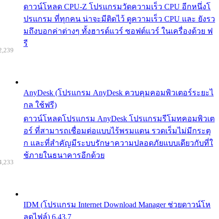
ดาวน์โหลด CPU-Z โปรแกรมวัดความเร็ว CPU อีกหนึ่งโ
ปรแกรม ที่ทุกคน น่าจะมีติดไว้ ดูความเร็ว CPU และ ยังรว
มถึงบอกค่าต่างๆ ทั้งฮารด์แวร์ ซอฟต์แวร์ ในเครื่องด้วย ฟ
รี
2,239
AnyDesk (โปรแกรม AnyDesk ควบคุมคอมพิวเตอร์ระยะไ
กล ใช้ฟรี)
ดาวน์โหลดโปรแกรม AnyDesk โปรแกรมรีโมทคอมพิวเต
อร์ ที่สามารถเชื่อมต่อแบบไร้พรมแดน รวดเร็มไม่มีกระตุ
ก และที่สำคัญมีระบบรักษาความปลอดภัยแบบเดียวกับที่ใ
ช้ภายในธนาคารอีกด้วย
4,233
IDM (โปรแกรม Internet Download Manager ช่วยดาวน์โห
ลดไฟล์) 6.43.7