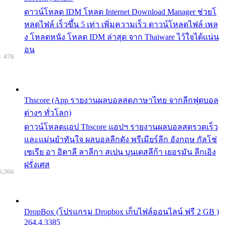
ดาวน์โหลด IDM โหลด Internet Download Manager ช่วยโ
หลดไฟล์ เร็วขึ้น 5 เท่า เพิ่มความเร็ว ดาวน์โหลดไฟล์ เพล
ง โหลดหนัง โหลด IDM ล่าสุด จาก Thaiware ไว้ใจได้แน่น
อน
: 476
Thscore (App รายงานผลบอลสดภาษาไทย จากลีกฟุตบอล
ต่างๆ ทั่วโลก)
ดาวน์โหลดแอป Thscore แอปฯ รายงานผลบอลสดรวดเร็ว
และแม่นยำทันใจ ผลบอลลีกดัง พรีเมียร์ลีก อังกฤษ กัลโช่
เซเรีย อา อิตาลี ลาลีกา สเปน บุนเดสลีก้า เยอรมัน ลีกเอิง
ฝรั่งเศส
6,366
DropBox (โปรแกรม Dropbox เก็บไฟล์ออนไลน์ ฟรี 2 GB )
264.4.3385