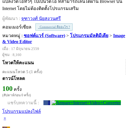
แปลงวิดีโอทั่วๆ ไปเป็นวิดีโอ ที่สามารถเล่นได้ผ่าน Browser บน
Internet โดยไม่ต้องติดตั้งโปรแกรมเสริม
ผู้พัฒนา :
จุฑาวงศ์ นัยสงวนศรี
คอมเมอร์เชียล
Commercial คืออะไร ?
หมวดหมู่ :
ซอฟต์แวร์ (Software)
>
โปรแกรมมัลติมีเดีย
>
Image
& Video Editor
เมื่อ : 17 มิถุนายน 2559
ผู้ชม : 8,160
โหวตให้คะแนน
คะแนนโหวต 5 (1 ครั้ง)
ดาวน์โหลด
100
ครั้ง
(สัปดาห์ก่อน 0 ครั้ง)
แชร์บทความนี้ :
0
โปรแกรมแปลงไฟล์
»