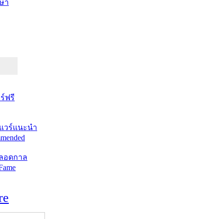
ษา
์ฟรี
แวร์แนะนำ
mended
ตลอดกาล
 Fame
re