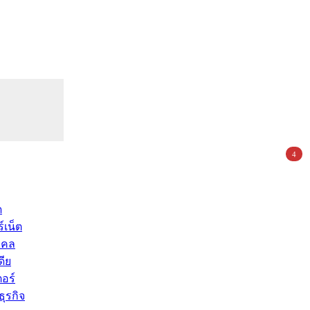
4
ด
์เน็ต
คคล
ดีย
อร์
ุรกิจ