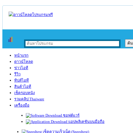
หน้าแรก
ดาวน์โหลด
ข่าวไอที
รีวิว
ทิปส์ไอที
สินค้าไอที
เช็ครอบหนัง
รวมคลิป Thaiware
เครื่องมือ
ซอฟต์แวร์
แอปพลิเคชันบนมือถือ
เช็คความเร็วเน็ต (Speedtest)