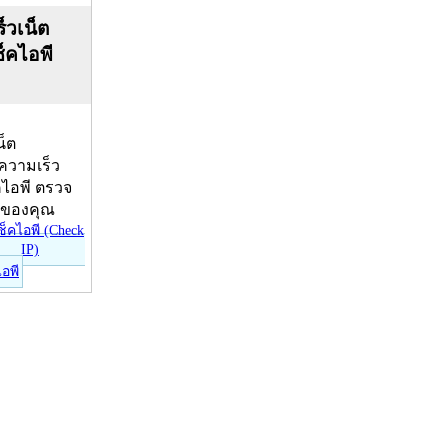
็วเน็ต
ช็คไอพี
น็ต
บความเร็ว
คไอพี ตรวจ
ีของคุณ
ไอพี