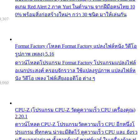
ดเกม Red Alert 2 ภาค Yuri ในตำนาน จากฝีมือคนไทย 10
0% พร้อมสิ่งก่อสร้างใหม่ๆ กว่า 30 ชนิด มาให้เล่นกัน
9,307
Format Factory (โหลด Format Factory แปลงไฟล์หนัง วิดีโอ
รูปภาพ เพลง) 5.16
ดาวน์โหลดโปรแกรม Format Factory โปรแกรมแปลงไฟล์
อเนกประสงค์ ครอบจักรวาล ใช้แปลงรูปภาพ แปลงไฟล์ห
นัง วิดีโอ เพลง ไฟล์เสียงออดิโอ ต่าง ๆ
9,060
CPU-Z (โปรแกรม CPU-Z วัดดูความเร็ว CPU เครื่องคุณ)
2.20.1
ดาวน์โหลด CPU-Z โปรแกรมวัดความเร็ว CPU อีกหนึ่งโ
ปรแกรม ที่ทุกคน น่าจะมีติดไว้ ดูความเร็ว CPU และ ยังรว
มถึงบอกค่าต่างๆ ทั้งฮารด์แวร์ ซอฟต์แวร์ ในเครื่องด้วย ฟ