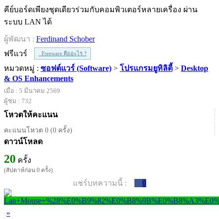
คีย์บอร์ดเพียงชุดเดียวร่วมกับคอมพิวเตอร์หลายเครื่อง ผ่าน
ระบบ LAN ได้
ผู้พัฒนา :
Ferdinand Schober
ฟรีแวร์
Freeware คืออะไร ?
หมวดหมู่ :
ซอฟต์แวร์ (Software)
>
โปรแกรมยูทิลิตี้
>
Desktop
& OS Enhancements
เมื่อ : 5 มีนาคม 2569
ผู้ชม : 732
โหวตให้คะแนน
คะแนนโหวต 0 (0 ครั้ง)
ดาวน์โหลด
20
ครั้ง
(สัปดาห์ก่อน 0 ครั้ง)
แชร์บทความนี้ :
0
»