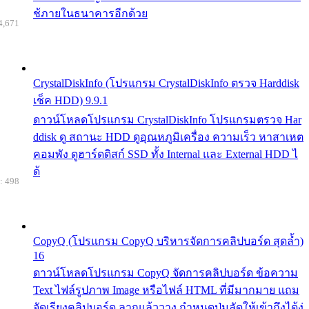
ช้ภายในธนาคารอีกด้วย
4,671
CrystalDiskInfo (โปรแกรม CrystalDiskInfo ตรวจ Harddisk
เช็ค HDD) 9.9.1
ดาวน์โหลดโปรแกรม CrystalDiskInfo โปรแกรมตรวจ Har
ddisk ดู สถานะ HDD ดูอุณหภูมิเครื่อง ความเร็ว หาสาเหต
คอมพัง ดูฮาร์ดดิสก์ SSD ทั้ง Internal และ External HDD ไ
ด้
: 498
CopyQ (โปรแกรม CopyQ บริหารจัดการคลิปบอร์ด สุดล้ำ)
16
ดาวน์โหลดโปรแกรม CopyQ จัดการคลิปบอร์ด ข้อความ
Text ไฟล์รูปภาพ Image หรือไฟล์ HTML ที่มีมากมาย แถม
จัดเรียงคลิปบอร์ด ลากแล้ววาง กำหนดปุ่มลัดให้เข้าถึงได้ง่