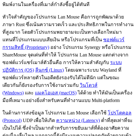
พิมพ์งานในเครื่องที่เมาส์กำลังชี้อยู่ได้ทันที
หัวใจสำคัญของโปรแกรม Lan Mouse คือการถูกพัฒนาด้วย
ภาษา Rust ซึ่งเน้นความรวดเร็ว และประสิทธิภาพในการทำงาน
ที่สูงมาก โดยตัวโปรแกรมพยายามจะเป็นทางเลือกใหม่มา
แทนที่โปรแกรมแบบเสียเงิน หรือโปรแกรมที่เป็น
ซอฟต์แวร์
กรรมสิทธิ์ (Proprietary)
อย่าง โปรแกรม Synergy หรือโปรแกรม
ShareMouse จุดเด่นที่ทำให้ โปรแกรม Lan Mouse แตกต่างจาก
ซอฟต์แวร์แชร์เมาส์ตัวอื่นคือ การให้ความสำคัญกับ
ระบบ
ปฏิบัติการ (OS)
ลีนุกซ์ (Linux)
โดยเฉพาะระบบ Wayland ที่
ซอฟต์แวร์หลายตัวในอดีตยังรองรับได้ไม่ดีนัก แต่ในขณะ
เดียวกันก็ยังรองรับการใช้งานร่วมกับ
วินโดวส์
(Windows)
และ
แมคโอเอส (macOS)
ได้ด้วย ทำให้มันเป็นเครื่อง
มือที่เหมาะอย่างยิ่งสำหรับคนที่ทำงานแบบ Multi-platform
ในด้านการส่งข้อมูล โปรแกรม Lan Mouse เลือกใช้
โปรโตคอล
(Protocol)
UDP เพื่อให้เกิด
ความหน่วง (Latency)
ต่ำที่สุดเท่าที่จะ
เป็นไปได้ ซึ่งจำเป็นมากสำหรับการขยับเมาส์ที่ต้องอาศัยความ
ต่อเนื่องลื่นไหล นอกจากนี้ยังมีระบบความปลอดภัยด้วยการเข้า