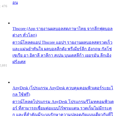
อน
: 476
Thscore (App รายงานผลบอลสดภาษาไทย จากลีกฟุตบอล
ต่างๆ ทั่วโลก)
ดาวน์โหลดแอป Thscore แอปฯ รายงานผลบอลสดรวดเร็ว
และแม่นยำทันใจ ผลบอลลีกดัง พรีเมียร์ลีก อังกฤษ กัลโช่
เซเรีย อา อิตาลี ลาลีกา สเปน บุนเดสลีก้า เยอรมัน ลีกเอิง
ฝรั่งเศส
2,691
AnyDesk (โปรแกรม AnyDesk ควบคุมคอมพิวเตอร์ระยะไ
กล ใช้ฟรี)
ดาวน์โหลดโปรแกรม AnyDesk โปรแกรมรีโมทคอมพิวเต
อร์ ที่สามารถเชื่อมต่อแบบไร้พรมแดน รวดเร็มไม่มีกระตุ
ก และที่สำคัญมีระบบรักษาความปลอดภัยแบบเดียวกับที่ใ