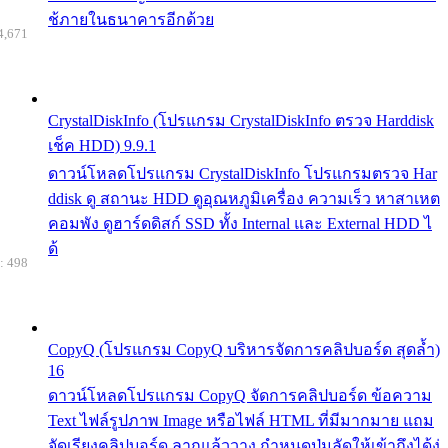
ช้ภายในธนาคารอีกด้วย
4,671
CrystalDiskInfo (โปรแกรม CrystalDiskInfo ตรวจ Harddisk
เช็ค HDD) 9.9.1
ดาวน์โหลดโปรแกรม CrystalDiskInfo โปรแกรมตรวจ Har
ddisk ดู สถานะ HDD ดูอุณหภูมิเครื่อง ความเร็ว หาสาเหต
คอมพัง ดูฮาร์ดดิสก์ SSD ทั้ง Internal และ External HDD ไ
ด้
: 498
CopyQ (โปรแกรม CopyQ บริหารจัดการคลิปบอร์ด สุดล้ำ)
16
ดาวน์โหลดโปรแกรม CopyQ จัดการคลิปบอร์ด ข้อความ
Text ไฟล์รูปภาพ Image หรือไฟล์ HTML ที่มีมากมาย แถม
จัดเรียงคลิปบอร์ด ลากแล้ววาง กำหนดปุ่มลัดให้เข้าถึงได้ง่