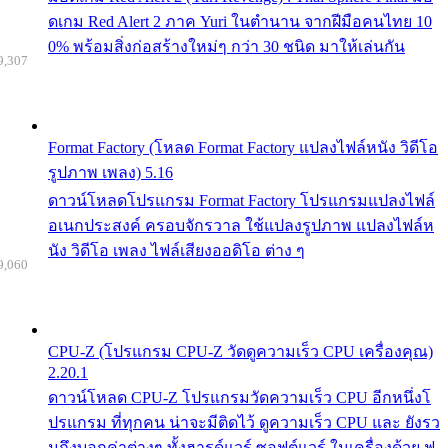
ดเกม Red Alert 2 ภาค Yuri ในตำนาน จากฝีมือคนไทย 10
0% พร้อมสิ่งก่อสร้างใหม่ๆ กว่า 30 ชนิด มาให้เล่นกัน
9,307
Format Factory (โหลด Format Factory แปลงไฟล์หนัง วิดีโอ
รูปภาพ เพลง) 5.16
ดาวน์โหลดโปรแกรม Format Factory โปรแกรมแปลงไฟล์
อเนกประสงค์ ครอบจักรวาล ใช้แปลงรูปภาพ แปลงไฟล์ห
นัง วิดีโอ เพลง ไฟล์เสียงออดิโอ ต่าง ๆ
9,060
CPU-Z (โปรแกรม CPU-Z วัดดูความเร็ว CPU เครื่องคุณ)
2.20.1
ดาวน์โหลด CPU-Z โปรแกรมวัดความเร็ว CPU อีกหนึ่งโ
ปรแกรม ที่ทุกคน น่าจะมีติดไว้ ดูความเร็ว CPU และ ยังรว
มถึงบอกค่าต่างๆ ทั้งฮารด์แวร์ ซอฟต์แวร์ ในเครื่องด้วย ฟ