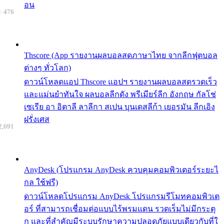
อน
: 476
Thscore (App รายงานผลบอลสดภาษาไทย จากลีกฟุตบอล
ต่างๆ ทั่วโลก)
ดาวน์โหลดแอป Thscore แอปฯ รายงานผลบอลสดรวดเร็ว
และแม่นยำทันใจ ผลบอลลีกดัง พรีเมียร์ลีก อังกฤษ กัลโช่
เซเรีย อา อิตาลี ลาลีกา สเปน บุนเดสลีก้า เยอรมัน ลีกเอิง
ฝรั่งเศส
2,691
AnyDesk (โปรแกรม AnyDesk ควบคุมคอมพิวเตอร์ระยะไ
กล ใช้ฟรี)
ดาวน์โหลดโปรแกรม AnyDesk โปรแกรมรีโมทคอมพิวเต
อร์ ที่สามารถเชื่อมต่อแบบไร้พรมแดน รวดเร็มไม่มีกระตุ
ก และที่สำคัญมีระบบรักษาความปลอดภัยแบบเดียวกับที่ใ