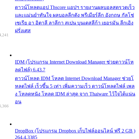
ดาวน์โหลดแอป Thscore แอปฯ รายงานผลบอลสดรวดเร็ว
และแม่นยำทันใจ ผลบอลลีกดัง พรีเมียร์ลีก อังกฤษ กัลโช่
เซเรีย อา อิตาลี ลาลีกา สเปน บุนเดสลีก้า เยอรมัน ลีกเอิง
ฝรั่งเศส
4,241
IDM (โปรแกรม Internet Download Manager ช่วยดาวน์โห
ลดไฟล์) 6.43.7
ดาวน์โหลด IDM โหลด Internet Download Manager ช่วยโ
หลดไฟล์ เร็วขึ้น 5 เท่า เพิ่มความเร็ว ดาวน์โหลดไฟล์ เพล
ง โหลดหนัง โหลด IDM ล่าสุด จาก Thaiware ไว้ใจได้แน่น
อน
6,366
DropBox (โปรแกรม Dropbox เก็บไฟล์ออนไลน์ ฟรี 2 GB )
264.4.3385