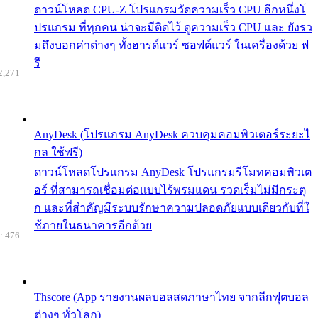
ดาวน์โหลด CPU-Z โปรแกรมวัดความเร็ว CPU อีกหนึ่งโ
ปรแกรม ที่ทุกคน น่าจะมีติดไว้ ดูความเร็ว CPU และ ยังรว
มถึงบอกค่าต่างๆ ทั้งฮารด์แวร์ ซอฟต์แวร์ ในเครื่องด้วย ฟ
รี
2,271
AnyDesk (โปรแกรม AnyDesk ควบคุมคอมพิวเตอร์ระยะไ
กล ใช้ฟรี)
ดาวน์โหลดโปรแกรม AnyDesk โปรแกรมรีโมทคอมพิวเต
อร์ ที่สามารถเชื่อมต่อแบบไร้พรมแดน รวดเร็มไม่มีกระตุ
ก และที่สำคัญมีระบบรักษาความปลอดภัยแบบเดียวกับที่ใ
ช้ภายในธนาคารอีกด้วย
: 476
Thscore (App รายงานผลบอลสดภาษาไทย จากลีกฟุตบอล
ต่างๆ ทั่วโลก)