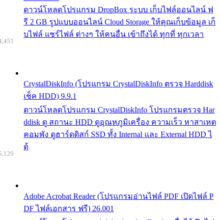
ดาวน์โหลดโปรแกรม DropBox ระบบ เก็บไฟล์ออนไลน์ ฟ
รี 2 GB รูปแบบออนไลน์ Cloud Storage ให้คุณเก็บข้อมูล เก็
บไฟล์ แชร์ไฟล์ ต่างๆ ให้คนอื่น เข้าถึงได้ ทุกที่ ทุกเวลา
4,451
CrystalDiskInfo (โปรแกรม CrystalDiskInfo ตรวจ Harddisk
เช็ค HDD) 9.9.1
ดาวน์โหลดโปรแกรม CrystalDiskInfo โปรแกรมตรวจ Har
ddisk ดู สถานะ HDD ดูอุณหภูมิเครื่อง ความเร็ว หาสาเหต
คอมพัง ดูฮาร์ดดิสก์ SSD ทั้ง Internal และ External HDD ไ
ด้
5,120
Adobe Acrobat Reader (โปรแกรมอ่านไฟล์ PDF เปิดไฟล์ P
DF ไฟล์เอกสาร ฟรี) 26.001