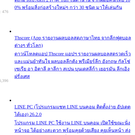
0% พร้อมสิ่งก่อสร้างใหม่ๆ กว่า 30 ชนิด มาให้เล่นกัน
: 476
Thscore (App รายงานผลบอลสดภาษาไทย จากลีกฟุตบอล
ต่างๆ ทั่วโลก)
ดาวน์โหลดแอป Thscore แอปฯ รายงานผลบอลสดรวดเร็ว
และแม่นยำทันใจ ผลบอลลีกดัง พรีเมียร์ลีก อังกฤษ กัลโช่
เซเรีย อา อิตาลี ลาลีกา สเปน บุนเดสลีก้า เยอรมัน ลีกเอิง
ฝรั่งเศส
6,396
LINE PC (โปรแกรมแชท LINE บนคอม ติดตั้งง่าย อัปเดต
ได้เอง) 26.2.0
โปรแกรม LINE PC ใช้งาน LINE บนคอม เปิดใช้ขณะนั่ง
หน้าจอ ได้อย่างสะดวก พร้อมคุยด้วยเสียง คุยเห็นหน้า ส่ง