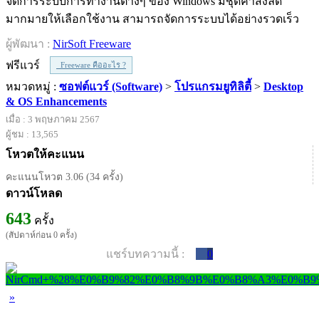
จัดการระบบการทำงานต่างๆ ของ Windows มีชุดคำสั่งลัด
มากมายให้เลือกใช้งาน สามารถจัดการระบบได้อย่างรวดเร็ว
ผู้พัฒนา :
NirSoft Freeware
ฟรีแวร์
Freeware คืออะไร ?
หมวดหมู่ :
ซอฟต์แวร์ (Software)
>
โปรแกรมยูทิลิตี้
>
Desktop
& OS Enhancements
เมื่อ : 3 พฤษภาคม 2567
ผู้ชม : 13,565
โหวตให้คะแนน
คะแนนโหวต 3.06 (34 ครั้ง)
ดาวน์โหลด
643
ครั้ง
(สัปดาห์ก่อน 0 ครั้ง)
แชร์บทความนี้ :
0
»