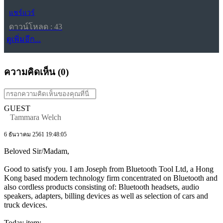
แชร์แวร์
ดาวน์โหลด : 43
ดูเพิ่มอีก...
ความคิดเห็น (
0
)
GUEST
Tammara Welch
6 ธันวาคม 2561 19:48:05
Beloved Sir/Madam,
Good to satisfy you. I am Joseph from Bluetooth Tool Ltd, a Hong
Kong based modern technology firm concentrated on Bluetooth and
also cordless products consisting of: Bluetooth headsets, audio
speakers, adapters, billing devices as well as selection of cars and
truck devices.
Today item: