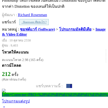
Photoshop ให้แก้ไขสัดส่วนที่บิดเบี้ยว Distortion ของรูปภาพที่เกิด
จากค่า Distortion ของเลนส์ให้เป็นปกติ
ผู้พัฒนา :
Richard Rosenman
แชร์แวร์
Shareware คืออะไร ?
หมวดหมู่ :
ซอฟต์แวร์ (Software)
>
โปรแกรมมัลติมีเดีย
>
Image
& Video Editor
เมื่อ : 10 ตุลาคม 2558
ผู้ชม : 9,403
โหวตให้คะแนน
คะแนนโหวต 2.98 (165 ครั้ง)
ดาวน์โหลด
212
ครั้ง
(สัปดาห์ก่อน 0 ครั้ง)
แชร์บทความนี้ :
0
โปรแกรมแต่งรูป
»