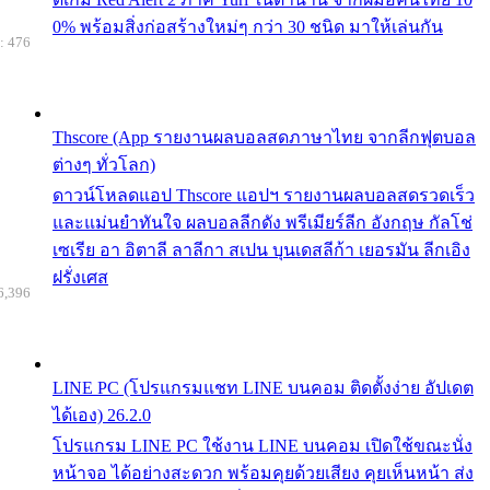
0% พร้อมสิ่งก่อสร้างใหม่ๆ กว่า 30 ชนิด มาให้เล่นกัน
: 476
Thscore (App รายงานผลบอลสดภาษาไทย จากลีกฟุตบอล
ต่างๆ ทั่วโลก)
ดาวน์โหลดแอป Thscore แอปฯ รายงานผลบอลสดรวดเร็ว
และแม่นยำทันใจ ผลบอลลีกดัง พรีเมียร์ลีก อังกฤษ กัลโช่
เซเรีย อา อิตาลี ลาลีกา สเปน บุนเดสลีก้า เยอรมัน ลีกเอิง
ฝรั่งเศส
6,396
LINE PC (โปรแกรมแชท LINE บนคอม ติดตั้งง่าย อัปเดต
ได้เอง) 26.2.0
โปรแกรม LINE PC ใช้งาน LINE บนคอม เปิดใช้ขณะนั่ง
หน้าจอ ได้อย่างสะดวก พร้อมคุยด้วยเสียง คุยเห็นหน้า ส่ง