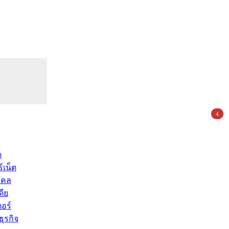
4
ด
์เน็ต
คคล
ดีย
อร์
ุรกิจ