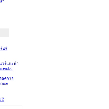
ษา
์ฟรี
แวร์แนะนำ
mended
ตลอดกาล
 Fame
re