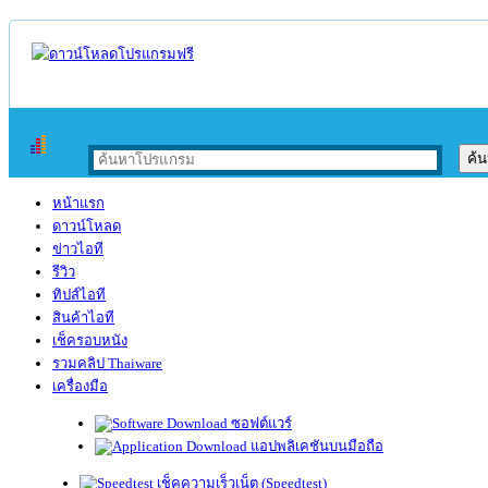
หน้าแรก
ดาวน์โหลด
ข่าวไอที
รีวิว
ทิปส์ไอที
สินค้าไอที
เช็ครอบหนัง
รวมคลิป Thaiware
เครื่องมือ
ซอฟต์แวร์
แอปพลิเคชันบนมือถือ
เช็คความเร็วเน็ต (Speedtest)