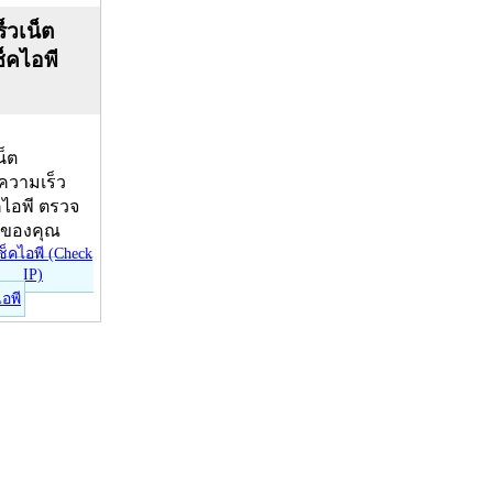
็วเน็ต
ช็คไอพี
น็ต
บความเร็ว
คไอพี ตรวจ
ีของคุณ
ไอพี