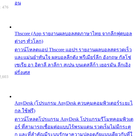
อน
: 476
Thscore (App รายงานผลบอลสดภาษาไทย จากลีกฟุตบอล
ต่างๆ ทั่วโลก)
ดาวน์โหลดแอป Thscore แอปฯ รายงานผลบอลสดรวดเร็ว
และแม่นยำทันใจ ผลบอลลีกดัง พรีเมียร์ลีก อังกฤษ กัลโช่
เซเรีย อา อิตาลี ลาลีกา สเปน บุนเดสลีก้า เยอรมัน ลีกเอิง
ฝรั่งเศส
2,603
AnyDesk (โปรแกรม AnyDesk ควบคุมคอมพิวเตอร์ระยะไ
กล ใช้ฟรี)
ดาวน์โหลดโปรแกรม AnyDesk โปรแกรมรีโมทคอมพิวเต
อร์ ที่สามารถเชื่อมต่อแบบไร้พรมแดน รวดเร็มไม่มีกระตุ
ก และที่สำคัญมีระบบรักษาความปลอดภัยแบบเดียวกับที่ใ