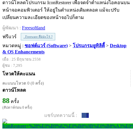
ดาวน์โหลดโปรแกรม IconRestorer เพื่อจดจำตำแหน่งไอคอนบน
หน้าจอคอมพิวเตอร์ ให้อยู่ในตำแหน่งเดิมตลอด แม้จะปรับ
เปลี่ยนความละเอียดของหน้าจอไปก็ตาม
ผู้พัฒนา :
Freesoftland
ฟรีแวร์
Freeware คืออะไร ?
หมวดหมู่ :
ซอฟต์แวร์ (Software)
>
โปรแกรมยูทิลิตี้
>
Desktop
& OS Enhancements
เมื่อ : 25 มิถุนายน 2558
ผู้ชม : 7,295
โหวตให้คะแนน
คะแนนโหวต 0 (0 ครั้ง)
ดาวน์โหลด
88
ครั้ง
(สัปดาห์ก่อน 0 ครั้ง)
แชร์บทความนี้ :
0