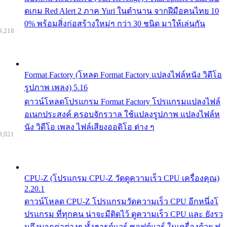
ดเกม Red Alert 2 ภาค Yuri ในตำนาน จากฝีมือคนไทย 10
0% พร้อมสิ่งก่อสร้างใหม่ๆ กว่า 30 ชนิด มาให้เล่นกัน
9,218
Format Factory (โหลด Format Factory แปลงไฟล์หนัง วิดีโอ
รูปภาพ เพลง) 5.16
ดาวน์โหลดโปรแกรม Format Factory โปรแกรมแปลงไฟล์
อเนกประสงค์ ครอบจักรวาล ใช้แปลงรูปภาพ แปลงไฟล์ห
นัง วิดีโอ เพลง ไฟล์เสียงออดิโอ ต่าง ๆ
9,021
CPU-Z (โปรแกรม CPU-Z วัดดูความเร็ว CPU เครื่องคุณ)
2.20.1
ดาวน์โหลด CPU-Z โปรแกรมวัดความเร็ว CPU อีกหนึ่งโ
ปรแกรม ที่ทุกคน น่าจะมีติดไว้ ดูความเร็ว CPU และ ยังรว
มถึงบอกค่าต่างๆ ทั้งฮารด์แวร์ ซอฟต์แวร์ ในเครื่องด้วย ฟ