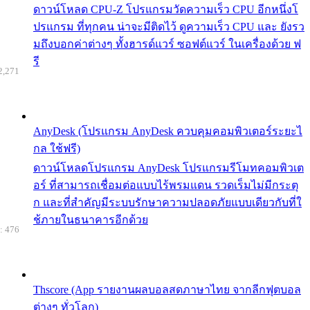
ดาวน์โหลด CPU-Z โปรแกรมวัดความเร็ว CPU อีกหนึ่งโ
ปรแกรม ที่ทุกคน น่าจะมีติดไว้ ดูความเร็ว CPU และ ยังรว
มถึงบอกค่าต่างๆ ทั้งฮารด์แวร์ ซอฟต์แวร์ ในเครื่องด้วย ฟ
รี
2,271
AnyDesk (โปรแกรม AnyDesk ควบคุมคอมพิวเตอร์ระยะไ
กล ใช้ฟรี)
ดาวน์โหลดโปรแกรม AnyDesk โปรแกรมรีโมทคอมพิวเต
อร์ ที่สามารถเชื่อมต่อแบบไร้พรมแดน รวดเร็มไม่มีกระตุ
ก และที่สำคัญมีระบบรักษาความปลอดภัยแบบเดียวกับที่ใ
ช้ภายในธนาคารอีกด้วย
: 476
Thscore (App รายงานผลบอลสดภาษาไทย จากลีกฟุตบอล
ต่างๆ ทั่วโลก)