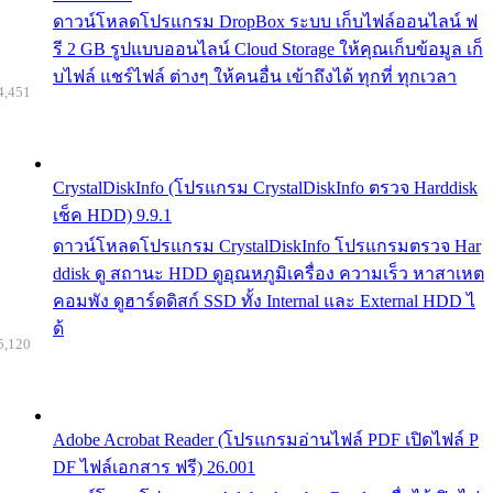
ดาวน์โหลดโปรแกรม DropBox ระบบ เก็บไฟล์ออนไลน์ ฟ
รี 2 GB รูปแบบออนไลน์ Cloud Storage ให้คุณเก็บข้อมูล เก็
บไฟล์ แชร์ไฟล์ ต่างๆ ให้คนอื่น เข้าถึงได้ ทุกที่ ทุกเวลา
4,451
CrystalDiskInfo (โปรแกรม CrystalDiskInfo ตรวจ Harddisk
เช็ค HDD) 9.9.1
ดาวน์โหลดโปรแกรม CrystalDiskInfo โปรแกรมตรวจ Har
ddisk ดู สถานะ HDD ดูอุณหภูมิเครื่อง ความเร็ว หาสาเหต
คอมพัง ดูฮาร์ดดิสก์ SSD ทั้ง Internal และ External HDD ไ
ด้
5,120
Adobe Acrobat Reader (โปรแกรมอ่านไฟล์ PDF เปิดไฟล์ P
DF ไฟล์เอกสาร ฟรี) 26.001