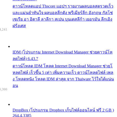
ดาวน์โหลดแอป Thscore แอปฯ รายงานผลบอลสดรวดเร็ว
และแม่นยำทันใจ ผลบอลลีกดัง พรีเมียร์ลีก อังกฤษ กัลโช่
เซเรีย อา อิตาลี ลาลีกา สเปน บุนเดสลีก้า เยอรมัน ลีกเอิง
ฝรั่งเศส
4,241
IDM (โปรแกรม Internet Download Manager ช่วยดาวน์โห
ลดไฟล์) 6.43.7
ดาวน์โหลด IDM โหลด Internet Download Manager ช่วยโ
หลดไฟล์ เร็วขึ้น 5 เท่า เพิ่มความเร็ว ดาวน์โหลดไฟล์ เพล
ง โหลดหนัง โหลด IDM ล่าสุด จาก Thaiware ไว้ใจได้แน่น
อน
6,366
DropBox (โปรแกรม Dropbox เก็บไฟล์ออนไลน์ ฟรี 2 GB )
264.4.3385