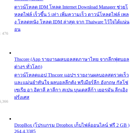
ดาวน์โหลด IDM โหลด Internet Download Manager ช่วยโ
หลดไฟล์ เร็วขึ้น 5 เท่า เพิ่มความเร็ว ดาวน์โหลดไฟล์ เพล
ง โหลดหนัง โหลด IDM ล่าสุด จาก Thaiware ไว้ใจได้แน่น
อน
: 476
Thscore (App รายงานผลบอลสดภาษาไทย จากลีกฟุตบอล
ต่างๆ ทั่วโลก)
ดาวน์โหลดแอป Thscore แอปฯ รายงานผลบอลสดรวดเร็ว
และแม่นยำทันใจ ผลบอลลีกดัง พรีเมียร์ลีก อังกฤษ กัลโช่
เซเรีย อา อิตาลี ลาลีกา สเปน บุนเดสลีก้า เยอรมัน ลีกเอิง
ฝรั่งเศส
6,366
DropBox (โปรแกรม Dropbox เก็บไฟล์ออนไลน์ ฟรี 2 GB )
264.4.3385