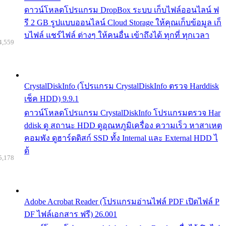
ดาวน์โหลดโปรแกรม DropBox ระบบ เก็บไฟล์ออนไลน์ ฟ
รี 2 GB รูปแบบออนไลน์ Cloud Storage ให้คุณเก็บข้อมูล เก็
บไฟล์ แชร์ไฟล์ ต่างๆ ให้คนอื่น เข้าถึงได้ ทุกที่ ทุกเวลา
4,559
CrystalDiskInfo (โปรแกรม CrystalDiskInfo ตรวจ Harddisk
เช็ค HDD) 9.9.1
ดาวน์โหลดโปรแกรม CrystalDiskInfo โปรแกรมตรวจ Har
ddisk ดู สถานะ HDD ดูอุณหภูมิเครื่อง ความเร็ว หาสาเหต
คอมพัง ดูฮาร์ดดิสก์ SSD ทั้ง Internal และ External HDD ไ
ด้
5,178
Adobe Acrobat Reader (โปรแกรมอ่านไฟล์ PDF เปิดไฟล์ P
DF ไฟล์เอกสาร ฟรี) 26.001