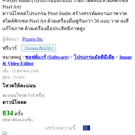
ดาวน์โหลดโปรแกรม Pixel Studio สร้างสรรค์ผลงานภาพวาด
สไตล์พิกเซล Pixel Art ด้วยเครื่องมือพู่กันกว่า 50 แบบ วาด ลงสี
แก้ไขภาพ ด้วยเครื่องมือประสิทธิภาพสูง
ผู้พัฒนา :
Pixarra Inc
ฟรีแวร์
Freeware คืออะไร ?
หมวดหมู่ :
ซอฟต์แวร์ (Software)
>
โปรแกรมมัลติมีเดีย
>
Image
& Video Editor
เมื่อ : 22 ตุลาคม 2568
ผู้ชม : 25,694
โหวตให้คะแนน
คะแนนโหวต 0 (0 ครั้ง)
ดาวน์โหลด
834
ครั้ง
(สัปดาห์ก่อน 0 ครั้ง)
แชร์บทความนี้ :
0