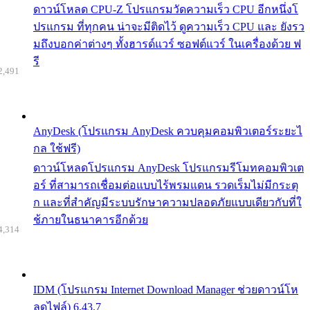
ดาวน์โหลด CPU-Z โปรแกรมวัดความเร็ว CPU อีกหนึ่งโ
ปรแกรม ที่ทุกคน น่าจะมีติดไว้ ดูความเร็ว CPU และ ยังรว
มถึงบอกค่าต่างๆ ทั้งฮารด์แวร์ ซอฟต์แวร์ ในเครื่องด้วย ฟ
รี
2,491
AnyDesk (โปรแกรม AnyDesk ควบคุมคอมพิวเตอร์ระยะไ
กล ใช้ฟรี)
ดาวน์โหลดโปรแกรม AnyDesk โปรแกรมรีโมทคอมพิวเต
อร์ ที่สามารถเชื่อมต่อแบบไร้พรมแดน รวดเร็มไม่มีกระตุ
ก และที่สำคัญมีระบบรักษาความปลอดภัยแบบเดียวกับที่ใ
ช้ภายในธนาคารอีกด้วย
4,314
IDM (โปรแกรม Internet Download Manager ช่วยดาวน์โห
ลดไฟล์) 6.43.7