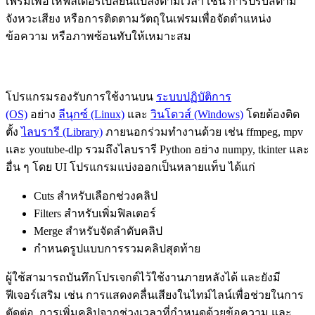
เฟรมเพื่อให้ฟิลเตอร์เปลี่ยนแปลงตามเวลา เช่น การปรับสีตาม
จังหวะเสียง หรือการติดตามวัตถุในเฟรมเพื่อจัดตำแหน่ง
ข้อความ หรือภาพซ้อนทับให้เหมาะสม
โปรแกรมรองรับการใช้งานบน
ระบบปฏิบัติการ
(OS)
อย่าง
ลีนุกซ์ (Linux)
และ
วินโดวส์ (Windows)
โดยต้องติด
ตั้ง
ไลบรารี (Library)
ภายนอกร่วมทำงานด้วย เช่น ffmpeg, mpv
และ youtube-dlp รวมถึงไลบรารี Python อย่าง numpy, tkinter และ
อื่น ๆ โดย UI โปรแกรมแบ่งออกเป็นหลายแท็บ ได้แก่
Cuts สำหรับเลือกช่วงคลิป
Filters สำหรับเพิ่มฟิลเตอร์
Merge สำหรับจัดลำดับคลิป
กำหนดรูปแบบการรวมคลิปสุดท้าย
ผู้ใช้สามารถบันทึกโปรเจกต์ไว้ใช้งานภายหลังได้ และยังมี
ฟีเจอร์เสริม เช่น การแสดงคลื่นเสียงในไทม์ไลน์เพื่อช่วยในการ
ตัดต่อ, การเพิ่มคลิปจากช่วงเวลาที่กำหนดด้วยข้อความ และ