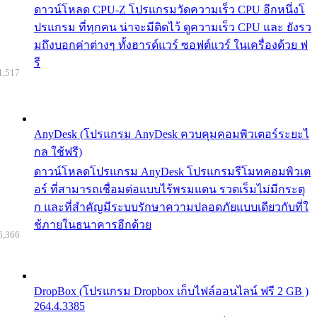
ดาวน์โหลด CPU-Z โปรแกรมวัดความเร็ว CPU อีกหนึ่งโ
ปรแกรม ที่ทุกคน น่าจะมีติดไว้ ดูความเร็ว CPU และ ยังรว
มถึงบอกค่าต่างๆ ทั้งฮารด์แวร์ ซอฟต์แวร์ ในเครื่องด้วย ฟ
รี
1,517
AnyDesk (โปรแกรม AnyDesk ควบคุมคอมพิวเตอร์ระยะไ
กล ใช้ฟรี)
ดาวน์โหลดโปรแกรม AnyDesk โปรแกรมรีโมทคอมพิวเต
อร์ ที่สามารถเชื่อมต่อแบบไร้พรมแดน รวดเร็มไม่มีกระตุ
ก และที่สำคัญมีระบบรักษาความปลอดภัยแบบเดียวกับที่ใ
ช้ภายในธนาคารอีกด้วย
6,366
DropBox (โปรแกรม Dropbox เก็บไฟล์ออนไลน์ ฟรี 2 GB )
264.4.3385