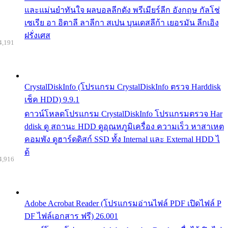
และแม่นยำทันใจ ผลบอลลีกดัง พรีเมียร์ลีก อังกฤษ กัลโช่
เซเรีย อา อิตาลี ลาลีกา สเปน บุนเดสลีก้า เยอรมัน ลีกเอิง
ฝรั่งเศส
4,191
CrystalDiskInfo (โปรแกรม CrystalDiskInfo ตรวจ Harddisk
เช็ค HDD) 9.9.1
ดาวน์โหลดโปรแกรม CrystalDiskInfo โปรแกรมตรวจ Har
ddisk ดู สถานะ HDD ดูอุณหภูมิเครื่อง ความเร็ว หาสาเหต
คอมพัง ดูฮาร์ดดิสก์ SSD ทั้ง Internal และ External HDD ไ
ด้
4,916
Adobe Acrobat Reader (โปรแกรมอ่านไฟล์ PDF เปิดไฟล์ P
DF ไฟล์เอกสาร ฟรี) 26.001