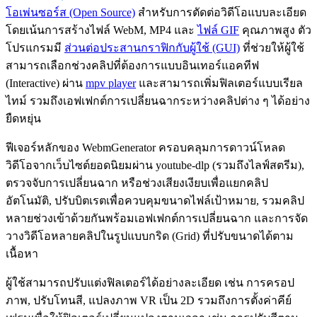
โอเพ่นซอร์ส (Open Source)
สำหรับการตัดต่อวิดีโอแบบละเอียด
โดยเน้นการสร้างไฟล์ WebM, MP4 และ
ไฟล์ GIF
คุณภาพสูง ตัว
โปรแกรมมี
ส่วนต่อประสานกราฟิกกับผู้ใช้ (GUI)
ที่ช่วยให้ผู้ใช้
สามารถเลือกช่วงคลิปที่ต้องการแบบอินเทอร์แอคทีฟ
(Interactive) ผ่าน
mpv player
และสามารถเพิ่มฟิลเตอร์แบบเรียล
ไทม์ รวมถึงเอฟเฟกต์การเปลี่ยนฉากระหว่างคลิปต่าง ๆ ได้อย่าง
ยืดหยุ่น
ฟีเจอร์หลักของ WebmGenerator ครอบคลุมการดาวน์โหลด
วิดีโอจากเว็บไซต์ยอดนิยมผ่าน youtube-dlp (รวมถึงไลฟ์สตรีม),
ตรวจจับการเปลี่ยนฉาก หรือช่วงเสียงเงียบเพื่อแยกคลิป
อัตโนมัติ, ปรับบิตเรตเพื่อควบคุมขนาดไฟล์เป้าหมาย, รวมคลิป
หลายช่วงเข้าด้วยกันพร้อมเอฟเฟกต์การเปลี่ยนฉาก และการจัด
วางวิดีโอหลายคลิปในรูปแบบกริด (Grid) ที่ปรับขนาดได้ตาม
เนื้อหา
ผู้ใช้สามารถปรับแต่งฟิลเตอร์ได้อย่างละเอียด เช่น การครอป
ภาพ, ปรับโทนสี, แปลงภาพ VR เป็น 2D รวมถึงการตั้งค่าคีย์