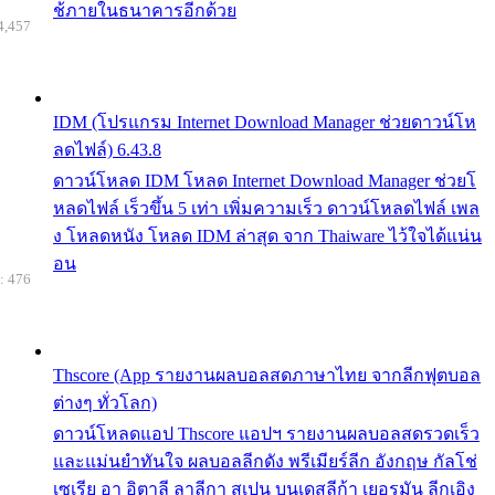
ช้ภายในธนาคารอีกด้วย
4,457
IDM (โปรแกรม Internet Download Manager ช่วยดาวน์โห
ลดไฟล์) 6.43.8
ดาวน์โหลด IDM โหลด Internet Download Manager ช่วยโ
หลดไฟล์ เร็วขึ้น 5 เท่า เพิ่มความเร็ว ดาวน์โหลดไฟล์ เพล
ง โหลดหนัง โหลด IDM ล่าสุด จาก Thaiware ไว้ใจได้แน่น
อน
: 476
Thscore (App รายงานผลบอลสดภาษาไทย จากลีกฟุตบอล
ต่างๆ ทั่วโลก)
ดาวน์โหลดแอป Thscore แอปฯ รายงานผลบอลสดรวดเร็ว
และแม่นยำทันใจ ผลบอลลีกดัง พรีเมียร์ลีก อังกฤษ กัลโช่
เซเรีย อา อิตาลี ลาลีกา สเปน บุนเดสลีก้า เยอรมัน ลีกเอิง