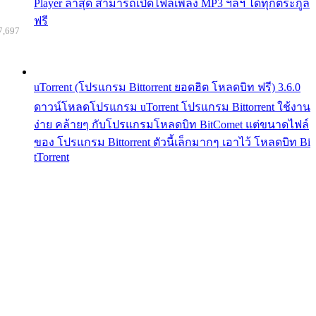
Player ล่าสุด สามารถเปิดไฟล์เพลง MP3 ฯลฯ ได้ทุกตระกูล
ฟรี
7,697
uTorrent (โปรแกรม Bittorrent ยอดฮิต โหลดบิท ฟรี) 3.6.0
ดาวน์โหลดโปรแกรม uTorrent โปรแกรม Bittorrent ใช้งาน
ง่าย คล้ายๆ กับโปรแกรมโหลดบิท BitComet แต่ขนาดไฟล์
ของ โปรแกรม Bittorrent ตัวนี้เล็กมากๆ เอาไว้ โหลดบิท Bi
tTorrent