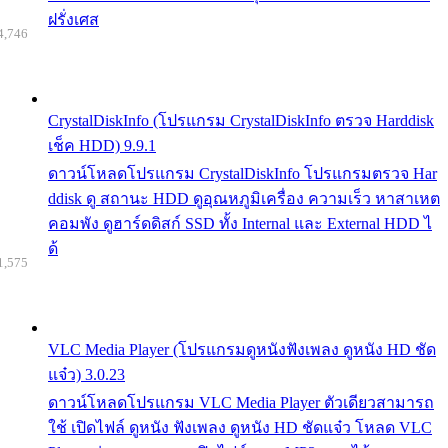
ฝรั่งเศส
4,746
CrystalDiskInfo (โปรแกรม CrystalDiskInfo ตรวจ Harddisk
เช็ค HDD) 9.9.1
ดาวน์โหลดโปรแกรม CrystalDiskInfo โปรแกรมตรวจ Har
ddisk ดู สถานะ HDD ดูอุณหภูมิเครื่อง ความเร็ว หาสาเหต
คอมพัง ดูฮาร์ดดิสก์ SSD ทั้ง Internal และ External HDD ไ
ด้
1,575
VLC Media Player (โปรแกรมดูหนังฟังเพลง ดูหนัง HD ชัด
แจ๋ว) 3.0.23
ดาวน์โหลดโปรแกรม VLC Media Player ตัวเดียวสามารถ
ใช้ เปิดไฟล์ ดูหนัง ฟังเพลง ดูหนัง HD ชัดแจ๋ว โหลด VLC