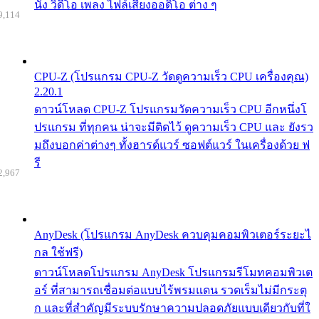
นัง วิดีโอ เพลง ไฟล์เสียงออดิโอ ต่าง ๆ
9,114
CPU-Z (โปรแกรม CPU-Z วัดดูความเร็ว CPU เครื่องคุณ)
2.20.1
ดาวน์โหลด CPU-Z โปรแกรมวัดความเร็ว CPU อีกหนึ่งโ
ปรแกรม ที่ทุกคน น่าจะมีติดไว้ ดูความเร็ว CPU และ ยังรว
มถึงบอกค่าต่างๆ ทั้งฮารด์แวร์ ซอฟต์แวร์ ในเครื่องด้วย ฟ
รี
2,967
AnyDesk (โปรแกรม AnyDesk ควบคุมคอมพิวเตอร์ระยะไ
กล ใช้ฟรี)
ดาวน์โหลดโปรแกรม AnyDesk โปรแกรมรีโมทคอมพิวเต
อร์ ที่สามารถเชื่อมต่อแบบไร้พรมแดน รวดเร็มไม่มีกระตุ
ก และที่สำคัญมีระบบรักษาความปลอดภัยแบบเดียวกับที่ใ