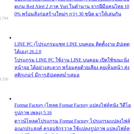
ดเกม Red Alert 2 ภาค Yuri ในตำนาน จากฝีมือคนไทย 10
0% พร้อมสิ่งก่อสร้างใหม่ๆ กว่า 30 ชนิด มาให้เล่นกัน
6,794
LINE PC (โปรแกรมแชท LINE บนคอม ติดตั้งง่าย อัปเดต
ได้เอง) 26.2.0
โปรแกรม LINE PC ใช้งาน LINE บนคอม เปิดใช้ขณะนั่ง
หน้าจอ ได้อย่างสะดวก พร้อมคุยด้วยเสียง คุยเห็นหน้า ส่ง
สติกเกอร์ มีการอัปเดตสม่ำเสมอ
9,530
Format Factory (โหลด Format Factory แปลงไฟล์หนัง วิดีโอ
รูปภาพ เพลง) 5.16
ดาวน์โหลดโปรแกรม Format Factory โปรแกรมแปลงไฟล์
อเนกประสงค์ ครอบจักรวาล ใช้แปลงรูปภาพ แปลงไฟล์ห