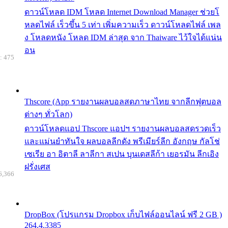
ดาวน์โหลด IDM โหลด Internet Download Manager ช่วยโ
หลดไฟล์ เร็วขึ้น 5 เท่า เพิ่มความเร็ว ดาวน์โหลดไฟล์ เพล
ง โหลดหนัง โหลด IDM ล่าสุด จาก Thaiware ไว้ใจได้แน่น
อน
: 475
Thscore (App รายงานผลบอลสดภาษาไทย จากลีกฟุตบอล
ต่างๆ ทั่วโลก)
ดาวน์โหลดแอป Thscore แอปฯ รายงานผลบอลสดรวดเร็ว
และแม่นยำทันใจ ผลบอลลีกดัง พรีเมียร์ลีก อังกฤษ กัลโช่
เซเรีย อา อิตาลี ลาลีกา สเปน บุนเดสลีก้า เยอรมัน ลีกเอิง
ฝรั่งเศส
6,366
DropBox (โปรแกรม Dropbox เก็บไฟล์ออนไลน์ ฟรี 2 GB )
264.4.3385