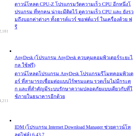
ดาวน์โหลด CPU-Z โปรแกรมวัดความเร็ว CPU อีกหนึ่งโ
ปรแกรม ที่ทุกคน น่าจะมีติดไว้ ดูความเร็ว CPU และ ยังรว
มถึงบอกค่าต่างๆ ทั้งฮารด์แวร์ ซอฟต์แวร์ ในเครื่องด้วย ฟ
รี
2,181
AnyDesk (โปรแกรม AnyDesk ควบคุมคอมพิวเตอร์ระยะไ
กล ใช้ฟรี)
ดาวน์โหลดโปรแกรม AnyDesk โปรแกรมรีโมทคอมพิวเต
อร์ ที่สามารถเชื่อมต่อแบบไร้พรมแดน รวดเร็มไม่มีกระตุ
ก และที่สำคัญมีระบบรักษาความปลอดภัยแบบเดียวกับที่ใ
ช้ภายในธนาคารอีกด้วย
4,211
IDM (โปรแกรม Internet Download Manager ช่วยดาวน์โห
ลดไฟล์) 6.43.7