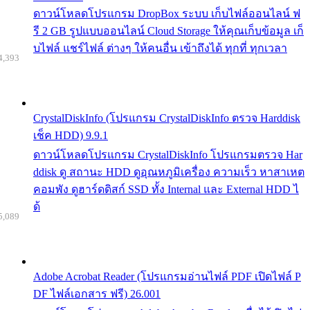
ดาวน์โหลดโปรแกรม DropBox ระบบ เก็บไฟล์ออนไลน์ ฟ
รี 2 GB รูปแบบออนไลน์ Cloud Storage ให้คุณเก็บข้อมูล เก็
บไฟล์ แชร์ไฟล์ ต่างๆ ให้คนอื่น เข้าถึงได้ ทุกที่ ทุกเวลา
4,393
CrystalDiskInfo (โปรแกรม CrystalDiskInfo ตรวจ Harddisk
เช็ค HDD) 9.9.1
ดาวน์โหลดโปรแกรม CrystalDiskInfo โปรแกรมตรวจ Har
ddisk ดู สถานะ HDD ดูอุณหภูมิเครื่อง ความเร็ว หาสาเหต
คอมพัง ดูฮาร์ดดิสก์ SSD ทั้ง Internal และ External HDD ไ
ด้
5,089
Adobe Acrobat Reader (โปรแกรมอ่านไฟล์ PDF เปิดไฟล์ P
DF ไฟล์เอกสาร ฟรี) 26.001