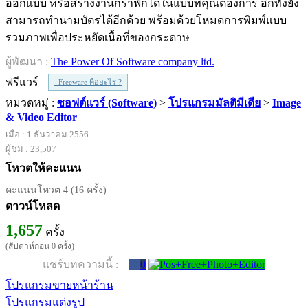
ออกแบบ หรือสร้างงานกราฟิกได้ในแบบที่คุณต้องการ อีกทั้งยัง
สามารถทำนามบัตรได้อีกด้วย พร้อมด้วยโหมดการพิมพ์แบบ
รวมภาพเพื่อประหยัดเนื้อที่ของกระดาษ
ผู้พัฒนา :
The Power Of Software company ltd.
ฟรีแวร์
Freeware คืออะไร ?
หมวดหมู่ :
ซอฟต์แวร์ (Software)
>
โปรแกรมมัลติมีเดีย
>
Image
& Video Editor
เมื่อ : 1 ธันวาคม 2556
ผู้ชม : 23,507
โหวตให้คะแนน
คะแนนโหวต 4 (16 ครั้ง)
ดาวน์โหลด
1,657
ครั้ง
(สัปดาห์ก่อน 0 ครั้ง)
แชร์บทความนี้ :
0
โปรแกรมขายหน้าร้าน
โปรแกรมแต่งรูป