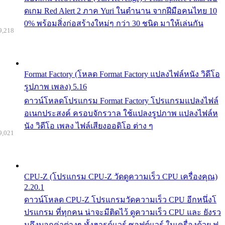
ดเกม Red Alert 2 ภาค Yuri ในตำนาน จากฝีมือคนไทย 10
0% พร้อมสิ่งก่อสร้างใหม่ๆ กว่า 30 ชนิด มาให้เล่นกัน
9,218
Format Factory (โหลด Format Factory แปลงไฟล์หนัง วิดีโอ
รูปภาพ เพลง) 5.16
ดาวน์โหลดโปรแกรม Format Factory โปรแกรมแปลงไฟล์
อเนกประสงค์ ครอบจักรวาล ใช้แปลงรูปภาพ แปลงไฟล์ห
นัง วิดีโอ เพลง ไฟล์เสียงออดิโอ ต่าง ๆ
9,021
CPU-Z (โปรแกรม CPU-Z วัดดูความเร็ว CPU เครื่องคุณ)
2.20.1
ดาวน์โหลด CPU-Z โปรแกรมวัดความเร็ว CPU อีกหนึ่งโ
ปรแกรม ที่ทุกคน น่าจะมีติดไว้ ดูความเร็ว CPU และ ยังรว
มถึงบอกค่าต่างๆ ทั้งฮารด์แวร์ ซอฟต์แวร์ ในเครื่องด้วย ฟ