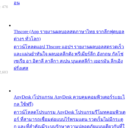
อน
: 476
Thscore (App รายงานผลบอลสดภาษาไทย จากลีกฟุตบอล
ต่างๆ ทั่วโลก)
ดาวน์โหลดแอป Thscore แอปฯ รายงานผลบอลสดรวดเร็ว
และแม่นยำทันใจ ผลบอลลีกดัง พรีเมียร์ลีก อังกฤษ กัลโช่
เซเรีย อา อิตาลี ลาลีกา สเปน บุนเดสลีก้า เยอรมัน ลีกเอิง
ฝรั่งเศส
2,603
AnyDesk (โปรแกรม AnyDesk ควบคุมคอมพิวเตอร์ระยะไ
กล ใช้ฟรี)
ดาวน์โหลดโปรแกรม AnyDesk โปรแกรมรีโมทคอมพิวเต
อร์ ที่สามารถเชื่อมต่อแบบไร้พรมแดน รวดเร็มไม่มีกระตุ
ก และที่สำคัญมีระบบรักษาความปลอดภัยแบบเดียวกับที่ใ