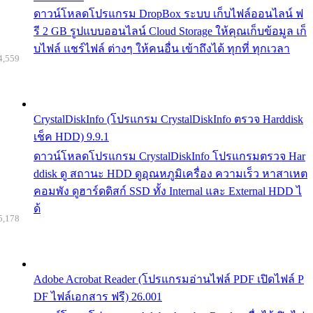
ดาวน์โหลดโปรแกรม DropBox ระบบ เก็บไฟล์ออนไลน์ ฟ
รี 2 GB รูปแบบออนไลน์ Cloud Storage ให้คุณเก็บข้อมูล เก็
บไฟล์ แชร์ไฟล์ ต่างๆ ให้คนอื่น เข้าถึงได้ ทุกที่ ทุกเวลา
4,559
CrystalDiskInfo (โปรแกรม CrystalDiskInfo ตรวจ Harddisk
เช็ค HDD) 9.9.1
ดาวน์โหลดโปรแกรม CrystalDiskInfo โปรแกรมตรวจ Har
ddisk ดู สถานะ HDD ดูอุณหภูมิเครื่อง ความเร็ว หาสาเหต
คอมพัง ดูฮาร์ดดิสก์ SSD ทั้ง Internal และ External HDD ไ
ด้
5,178
Adobe Acrobat Reader (โปรแกรมอ่านไฟล์ PDF เปิดไฟล์ P
DF ไฟล์เอกสาร ฟรี) 26.001