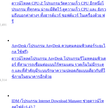
ดาวน์โหลด CPU-Z โปรแกรมวัดความเร็ว CPU อีกหนึ่งโ
ปรแกรม ที่ทุกคน น่าจะมีติดไว้ ดูความเร็ว CPU และ ยังรว
มถึงบอกค่าต่างๆ ทั้งฮารด์แวร์ ซอฟต์แวร์ ในเครื่องด้วย ฟ
รี
2,491
AnyDesk (โปรแกรม AnyDesk ควบคุมคอมพิวเตอร์ระยะไ
กล ใช้ฟรี)
ดาวน์โหลดโปรแกรม AnyDesk โปรแกรมรีโมทคอมพิวเต
อร์ ที่สามารถเชื่อมต่อแบบไร้พรมแดน รวดเร็มไม่มีกระตุ
ก และที่สำคัญมีระบบรักษาความปลอดภัยแบบเดียวกับที่ใ
ช้ภายในธนาคารอีกด้วย
4,314
IDM (โปรแกรม Internet Download Manager ช่วยดาวน์โห
ลดไฟล์) 6.43.7