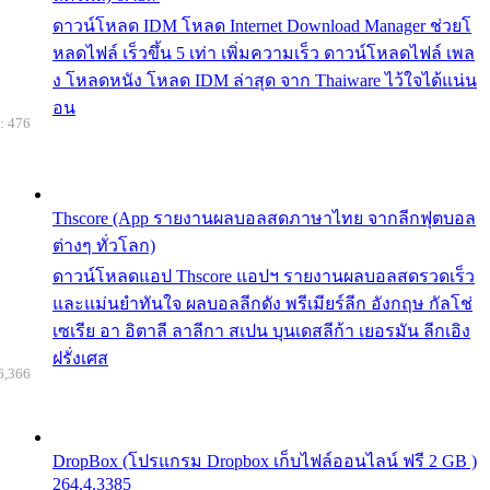
ดาวน์โหลด IDM โหลด Internet Download Manager ช่วยโ
หลดไฟล์ เร็วขึ้น 5 เท่า เพิ่มความเร็ว ดาวน์โหลดไฟล์ เพล
ง โหลดหนัง โหลด IDM ล่าสุด จาก Thaiware ไว้ใจได้แน่น
อน
: 476
Thscore (App รายงานผลบอลสดภาษาไทย จากลีกฟุตบอล
ต่างๆ ทั่วโลก)
ดาวน์โหลดแอป Thscore แอปฯ รายงานผลบอลสดรวดเร็ว
และแม่นยำทันใจ ผลบอลลีกดัง พรีเมียร์ลีก อังกฤษ กัลโช่
เซเรีย อา อิตาลี ลาลีกา สเปน บุนเดสลีก้า เยอรมัน ลีกเอิง
ฝรั่งเศส
6,366
DropBox (โปรแกรม Dropbox เก็บไฟล์ออนไลน์ ฟรี 2 GB )
264.4.3385