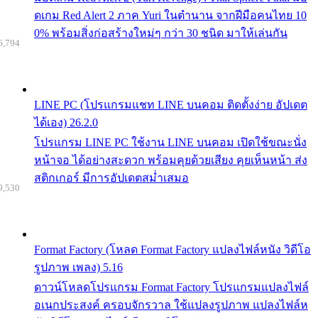
ดเกม Red Alert 2 ภาค Yuri ในตำนาน จากฝีมือคนไทย 10
0% พร้อมสิ่งก่อสร้างใหม่ๆ กว่า 30 ชนิด มาให้เล่นกัน
6,794
LINE PC (โปรแกรมแชท LINE บนคอม ติดตั้งง่าย อัปเดต
ได้เอง) 26.2.0
โปรแกรม LINE PC ใช้งาน LINE บนคอม เปิดใช้ขณะนั่ง
หน้าจอ ได้อย่างสะดวก พร้อมคุยด้วยเสียง คุยเห็นหน้า ส่ง
สติกเกอร์ มีการอัปเดตสม่ำเสมอ
9,530
Format Factory (โหลด Format Factory แปลงไฟล์หนัง วิดีโอ
รูปภาพ เพลง) 5.16
ดาวน์โหลดโปรแกรม Format Factory โปรแกรมแปลงไฟล์
อเนกประสงค์ ครอบจักรวาล ใช้แปลงรูปภาพ แปลงไฟล์ห