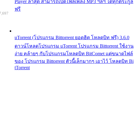
Player ล่าสุด สามารถเปิดไฟล์เพลง MP3 ฯลฯ ได้ทุกตระกูล
ฟรี
7,697
uTorrent (โปรแกรม Bittorrent ยอดฮิต โหลดบิท ฟรี) 3.6.0
ดาวน์โหลดโปรแกรม uTorrent โปรแกรม Bittorrent ใช้งาน
ง่าย คล้ายๆ กับโปรแกรมโหลดบิท BitComet แต่ขนาดไฟล์
ของ โปรแกรม Bittorrent ตัวนี้เล็กมากๆ เอาไว้ โหลดบิท Bi
tTorrent