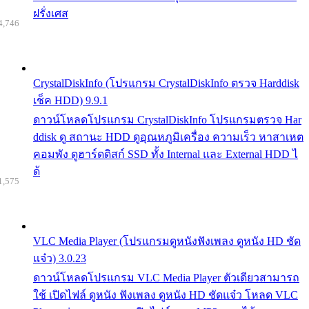
ฝรั่งเศส
4,746
CrystalDiskInfo (โปรแกรม CrystalDiskInfo ตรวจ Harddisk
เช็ค HDD) 9.9.1
ดาวน์โหลดโปรแกรม CrystalDiskInfo โปรแกรมตรวจ Har
ddisk ดู สถานะ HDD ดูอุณหภูมิเครื่อง ความเร็ว หาสาเหต
คอมพัง ดูฮาร์ดดิสก์ SSD ทั้ง Internal และ External HDD ไ
ด้
1,575
VLC Media Player (โปรแกรมดูหนังฟังเพลง ดูหนัง HD ชัด
แจ๋ว) 3.0.23
ดาวน์โหลดโปรแกรม VLC Media Player ตัวเดียวสามารถ
ใช้ เปิดไฟล์ ดูหนัง ฟังเพลง ดูหนัง HD ชัดแจ๋ว โหลด VLC