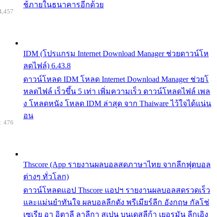
ช้ภายในธนาคารอีกด้วย
4,457
IDM (โปรแกรม Internet Download Manager ช่วยดาวน์โห
ลดไฟล์) 6.43.8
ดาวน์โหลด IDM โหลด Internet Download Manager ช่วยโ
หลดไฟล์ เร็วขึ้น 5 เท่า เพิ่มความเร็ว ดาวน์โหลดไฟล์ เพล
ง โหลดหนัง โหลด IDM ล่าสุด จาก Thaiware ไว้ใจได้แน่น
อน
: 476
Thscore (App รายงานผลบอลสดภาษาไทย จากลีกฟุตบอล
ต่างๆ ทั่วโลก)
ดาวน์โหลดแอป Thscore แอปฯ รายงานผลบอลสดรวดเร็ว
และแม่นยำทันใจ ผลบอลลีกดัง พรีเมียร์ลีก อังกฤษ กัลโช่
เซเรีย อา อิตาลี ลาลีกา สเปน บุนเดสลีก้า เยอรมัน ลีกเอิง