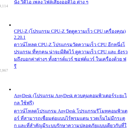
นัง วิดีโอ เพลง ไฟล์เสียงออดิโอ ต่าง ๆ
9,114
CPU-Z (โปรแกรม CPU-Z วัดดูความเร็ว CPU เครื่องคุณ)
2.20.1
ดาวน์โหลด CPU-Z โปรแกรมวัดความเร็ว CPU อีกหนึ่งโ
ปรแกรม ที่ทุกคน น่าจะมีติดไว้ ดูความเร็ว CPU และ ยังรว
มถึงบอกค่าต่างๆ ทั้งฮารด์แวร์ ซอฟต์แวร์ ในเครื่องด้วย ฟ
รี
2,967
AnyDesk (โปรแกรม AnyDesk ควบคุมคอมพิวเตอร์ระยะไ
กล ใช้ฟรี)
ดาวน์โหลดโปรแกรม AnyDesk โปรแกรมรีโมทคอมพิวเต
อร์ ที่สามารถเชื่อมต่อแบบไร้พรมแดน รวดเร็มไม่มีกระตุ
ก และที่สำคัญมีระบบรักษาความปลอดภัยแบบเดียวกับที่ใ