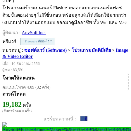
โปรแกรมสร้างแบนเนอร์ Flash ช่วยออกแบบแบนเนอร์แฟลช
ด้วยขั้นตอนง่ายๆ ไม่กี่ขั้นตอน พร้อมลูกเล่นให้เลือกใช้มากกว่า
60 แบบ ทำให้งานออกแบบ ออกมาดูมืออาชีพ ทั้ง Win และ Mac
ผู้พัฒนา :
AnvSoft Inc.
ฟรีแวร์
Freeware คืออะไร ?
หมวดหมู่ :
ซอฟต์แวร์ (Software)
>
โปรแกรมมัลติมีเดีย
>
Image
& Video Editor
เมื่อ : 10 ธันวาคม 2556
ผู้ชม : 83,591
โหวตให้คะแนน
คะแนนโหวต 4.09 (32 ครั้ง)
ดาวน์โหลด
19,182
ครั้ง
(สัปดาห์ก่อน 0 ครั้ง)
แชร์บทความนี้ :
0