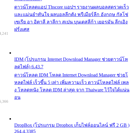
ดาวน์โหลดแอป Thscore แอปฯ รายงานผลบอลสดรวดเร็ว
และแม่นยำทันใจ ผลบอลลีกดัง พรีเมียร์ลีก อังกฤษ กัลโช่
เซเรีย อา อิตาลี ลาลีกา สเปน บุนเดสลีก้า เยอรมัน ลีกเอิง
ฝรั่งเศส
4,241
IDM (โปรแกรม Internet Download Manager ช่วยดาวน์โห
ลดไฟล์) 6.43.7
ดาวน์โหลด IDM โหลด Internet Download Manager ช่วยโ
หลดไฟล์ เร็วขึ้น 5 เท่า เพิ่มความเร็ว ดาวน์โหลดไฟล์ เพล
ง โหลดหนัง โหลด IDM ล่าสุด จาก Thaiware ไว้ใจได้แน่น
อน
6,366
DropBox (โปรแกรม Dropbox เก็บไฟล์ออนไลน์ ฟรี 2 GB )
264.4.3385