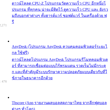
ดาวน์โหลด CPU-Z โปรแกรมวัดความเร็ว CPU อีกหนึ่งโ
ปรแกรม ที่ทุกคน น่าจะมีติดไว้ ดูความเร็ว CPU และ ยังรว
มถึงบอกค่าต่างๆ ทั้งฮารด์แวร์ ซอฟต์แวร์ ในเครื่องด้วย ฟ
รี
2,271
AnyDesk (โปรแกรม AnyDesk ควบคุมคอมพิวเตอร์ระยะไ
กล ใช้ฟรี)
ดาวน์โหลดโปรแกรม AnyDesk โปรแกรมรีโมทคอมพิวเต
อร์ ที่สามารถเชื่อมต่อแบบไร้พรมแดน รวดเร็มไม่มีกระตุ
ก และที่สำคัญมีระบบรักษาความปลอดภัยแบบเดียวกับที่ใ
ช้ภายในธนาคารอีกด้วย
: 476
Thscore (App รายงานผลบอลสดภาษาไทย จากลีกฟุตบอล
ต่างๆ ทั่วโลก)