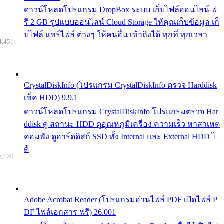
ดาวน์โหลดโปรแกรม DropBox ระบบ เก็บไฟล์ออนไลน์ ฟ
รี 2 GB รูปแบบออนไลน์ Cloud Storage ให้คุณเก็บข้อมูล เก็
บไฟล์ แชร์ไฟล์ ต่างๆ ให้คนอื่น เข้าถึงได้ ทุกที่ ทุกเวลา
4,451
CrystalDiskInfo (โปรแกรม CrystalDiskInfo ตรวจ Harddisk
เช็ค HDD) 9.9.1
ดาวน์โหลดโปรแกรม CrystalDiskInfo โปรแกรมตรวจ Har
ddisk ดู สถานะ HDD ดูอุณหภูมิเครื่อง ความเร็ว หาสาเหต
คอมพัง ดูฮาร์ดดิสก์ SSD ทั้ง Internal และ External HDD ไ
ด้
5,120
Adobe Acrobat Reader (โปรแกรมอ่านไฟล์ PDF เปิดไฟล์ P
DF ไฟล์เอกสาร ฟรี) 26.001