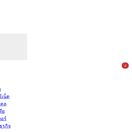
4
ด
์เน็ต
คคล
ดีย
อร์
ุรกิจ