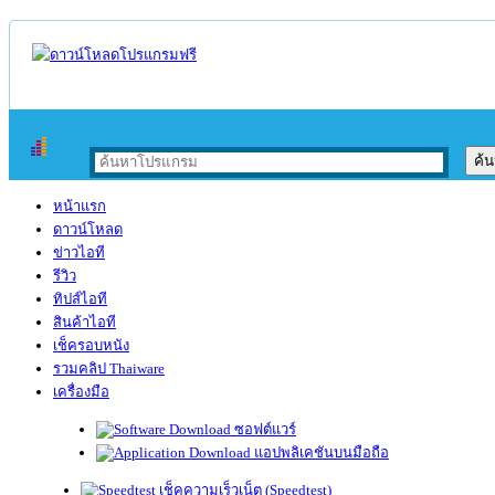
หน้าแรก
ดาวน์โหลด
ข่าวไอที
รีวิว
ทิปส์ไอที
สินค้าไอที
เช็ครอบหนัง
รวมคลิป Thaiware
เครื่องมือ
ซอฟต์แวร์
แอปพลิเคชันบนมือถือ
เช็คความเร็วเน็ต (Speedtest)