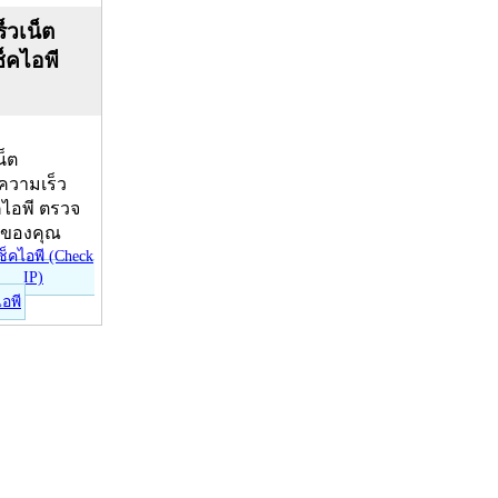
็วเน็ต
ช็คไอพี
น็ต
บความเร็ว
คไอพี ตรวจ
ีของคุณ
ไอพี