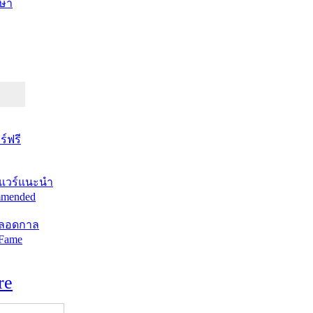
ษา
์ฟรี
แวร์แนะนำ
mended
ตลอดกาล
 Fame
re