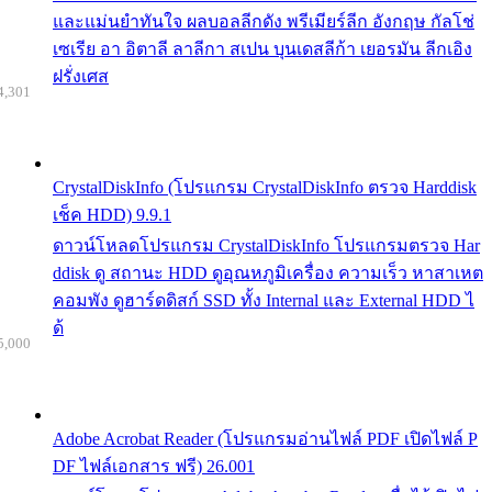
และแม่นยำทันใจ ผลบอลลีกดัง พรีเมียร์ลีก อังกฤษ กัลโช่
เซเรีย อา อิตาลี ลาลีกา สเปน บุนเดสลีก้า เยอรมัน ลีกเอิง
ฝรั่งเศส
4,301
CrystalDiskInfo (โปรแกรม CrystalDiskInfo ตรวจ Harddisk
เช็ค HDD) 9.9.1
ดาวน์โหลดโปรแกรม CrystalDiskInfo โปรแกรมตรวจ Har
ddisk ดู สถานะ HDD ดูอุณหภูมิเครื่อง ความเร็ว หาสาเหต
คอมพัง ดูฮาร์ดดิสก์ SSD ทั้ง Internal และ External HDD ไ
ด้
5,000
Adobe Acrobat Reader (โปรแกรมอ่านไฟล์ PDF เปิดไฟล์ P
DF ไฟล์เอกสาร ฟรี) 26.001