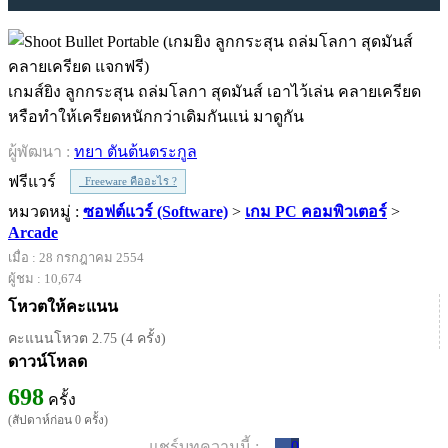
เกมส์ยิง ลูกกระสุน ถล่มโลกา สุดมันส์ เอาไว้เล่น คลายเครียด
หรือทำให้เครียดหนักกว่าเดิมกันแน่ มาดูกัน
ผู้พัฒนา :
ทยา ตันต้นตระกูล
ฟรีแวร์
Freeware คืออะไร ?
หมวดหมู่ :
ซอฟต์แวร์ (Software)
>
เกม PC คอมพิวเตอร์
>
Arcade
เมื่อ : 28 กรกฎาคม 2554
ผู้ชม : 10,674
โหวตให้คะแนน
คะแนนโหวต 2.75 (4 ครั้ง)
ดาวน์โหลด
698
ครั้ง
(สัปดาห์ก่อน 0 ครั้ง)
แชร์บทความนี้ :
0