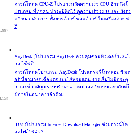
ดาวน์โหลด CPU-Z โปรแกรมวัดความเร็ว CPU อีกหนึ่งโ
ปรแกรม ที่ทุกคน น่าจะมีติดไว้ ดูความเร็ว CPU และ ยังรว
มถึงบอกค่าต่างๆ ทั้งฮารด์แวร์ ซอฟต์แวร์ ในเครื่องด้วย ฟ
รี
1,887
AnyDesk (โปรแกรม AnyDesk ควบคุมคอมพิวเตอร์ระยะไ
กล ใช้ฟรี)
ดาวน์โหลดโปรแกรม AnyDesk โปรแกรมรีโมทคอมพิวเต
อร์ ที่สามารถเชื่อมต่อแบบไร้พรมแดน รวดเร็มไม่มีกระตุ
ก และที่สำคัญมีระบบรักษาความปลอดภัยแบบเดียวกับที่ใ
ช้ภายในธนาคารอีกด้วย
4,159
IDM (โปรแกรม Internet Download Manager ช่วยดาวน์โห
ลดไฟล์) 6.43.7