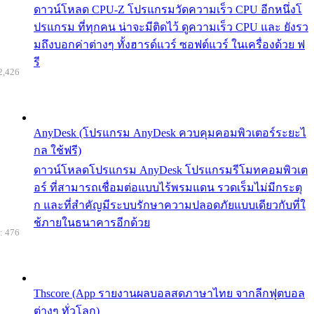
ดาวน์โหลด CPU-Z โปรแกรมวัดความเร็ว CPU อีกหนึ่งโ
ปรแกรม ที่ทุกคน น่าจะมีติดไว้ ดูความเร็ว CPU และ ยังรว
มถึงบอกค่าต่างๆ ทั้งฮารด์แวร์ ซอฟต์แวร์ ในเครื่องด้วย ฟ
รี
2,426
AnyDesk (โปรแกรม AnyDesk ควบคุมคอมพิวเตอร์ระยะไ
กล ใช้ฟรี)
ดาวน์โหลดโปรแกรม AnyDesk โปรแกรมรีโมทคอมพิวเต
อร์ ที่สามารถเชื่อมต่อแบบไร้พรมแดน รวดเร็มไม่มีกระตุ
ก และที่สำคัญมีระบบรักษาความปลอดภัยแบบเดียวกับที่ใ
ช้ภายในธนาคารอีกด้วย
: 476
Thscore (App รายงานผลบอลสดภาษาไทย จากลีกฟุตบอล
ต่างๆ ทั่วโลก)