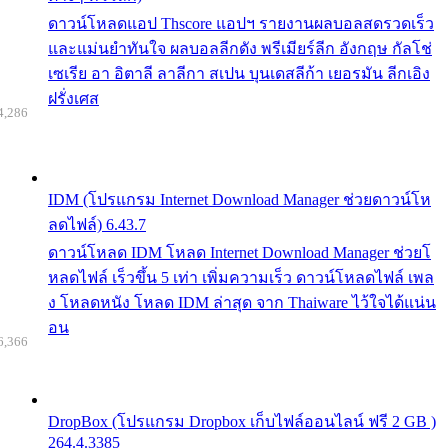
ดาวน์โหลดแอป Thscore แอปฯ รายงานผลบอลสดรวดเร็ว
และแม่นยำทันใจ ผลบอลลีกดัง พรีเมียร์ลีก อังกฤษ กัลโช่
เซเรีย อา อิตาลี ลาลีกา สเปน บุนเดสลีก้า เยอรมัน ลีกเอิง
ฝรั่งเศส
4,286
IDM (โปรแกรม Internet Download Manager ช่วยดาวน์โห
ลดไฟล์) 6.43.7
ดาวน์โหลด IDM โหลด Internet Download Manager ช่วยโ
หลดไฟล์ เร็วขึ้น 5 เท่า เพิ่มความเร็ว ดาวน์โหลดไฟล์ เพล
ง โหลดหนัง โหลด IDM ล่าสุด จาก Thaiware ไว้ใจได้แน่น
อน
6,366
DropBox (โปรแกรม Dropbox เก็บไฟล์ออนไลน์ ฟรี 2 GB )
264.4.3385