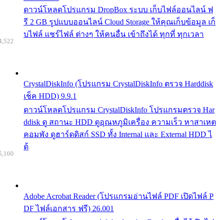
ดาวน์โหลดโปรแกรม DropBox ระบบ เก็บไฟล์ออนไลน์ ฟ
รี 2 GB รูปแบบออนไลน์ Cloud Storage ให้คุณเก็บข้อมูล เก็
บไฟล์ แชร์ไฟล์ ต่างๆ ให้คนอื่น เข้าถึงได้ ทุกที่ ทุกเวลา
4,522
CrystalDiskInfo (โปรแกรม CrystalDiskInfo ตรวจ Harddisk
เช็ค HDD) 9.9.1
ดาวน์โหลดโปรแกรม CrystalDiskInfo โปรแกรมตรวจ Har
ddisk ดู สถานะ HDD ดูอุณหภูมิเครื่อง ความเร็ว หาสาเหต
คอมพัง ดูฮาร์ดดิสก์ SSD ทั้ง Internal และ External HDD ไ
ด้
5,160
Adobe Acrobat Reader (โปรแกรมอ่านไฟล์ PDF เปิดไฟล์ P
DF ไฟล์เอกสาร ฟรี) 26.001