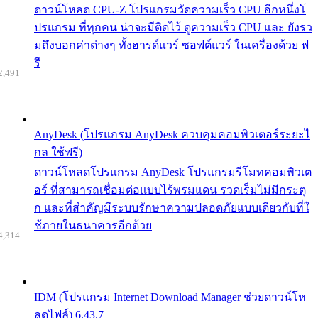
ดาวน์โหลด CPU-Z โปรแกรมวัดความเร็ว CPU อีกหนึ่งโ
ปรแกรม ที่ทุกคน น่าจะมีติดไว้ ดูความเร็ว CPU และ ยังรว
มถึงบอกค่าต่างๆ ทั้งฮารด์แวร์ ซอฟต์แวร์ ในเครื่องด้วย ฟ
รี
2,491
AnyDesk (โปรแกรม AnyDesk ควบคุมคอมพิวเตอร์ระยะไ
กล ใช้ฟรี)
ดาวน์โหลดโปรแกรม AnyDesk โปรแกรมรีโมทคอมพิวเต
อร์ ที่สามารถเชื่อมต่อแบบไร้พรมแดน รวดเร็มไม่มีกระตุ
ก และที่สำคัญมีระบบรักษาความปลอดภัยแบบเดียวกับที่ใ
ช้ภายในธนาคารอีกด้วย
4,314
IDM (โปรแกรม Internet Download Manager ช่วยดาวน์โห
ลดไฟล์) 6.43.7