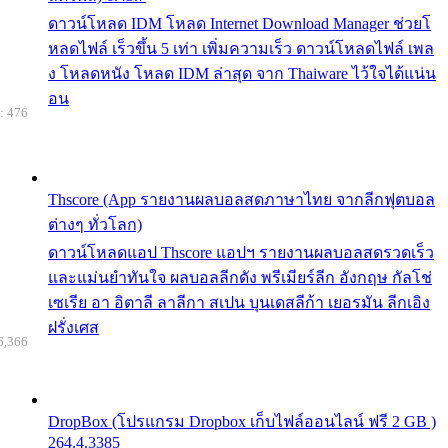
ดาวน์โหลด IDM โหลด Internet Download Manager ช่วยโ
หลดไฟล์ เร็วขึ้น 5 เท่า เพิ่มความเร็ว ดาวน์โหลดไฟล์ เพล
ง โหลดหนัง โหลด IDM ล่าสุด จาก Thaiware ไว้ใจได้แน่น
อน
: 476
Thscore (App รายงานผลบอลสดภาษาไทย จากลีกฟุตบอล
ต่างๆ ทั่วโลก)
ดาวน์โหลดแอป Thscore แอปฯ รายงานผลบอลสดรวดเร็ว
และแม่นยำทันใจ ผลบอลลีกดัง พรีเมียร์ลีก อังกฤษ กัลโช่
เซเรีย อา อิตาลี ลาลีกา สเปน บุนเดสลีก้า เยอรมัน ลีกเอิง
ฝรั่งเศส
6,366
DropBox (โปรแกรม Dropbox เก็บไฟล์ออนไลน์ ฟรี 2 GB )
264.4.3385