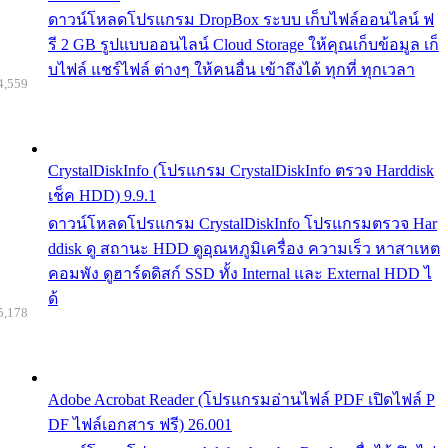
ดาวน์โหลดโปรแกรม DropBox ระบบ เก็บไฟล์ออนไลน์ ฟ
รี 2 GB รูปแบบออนไลน์ Cloud Storage ให้คุณเก็บข้อมูล เก็
บไฟล์ แชร์ไฟล์ ต่างๆ ให้คนอื่น เข้าถึงได้ ทุกที่ ทุกเวลา
4,559
CrystalDiskInfo (โปรแกรม CrystalDiskInfo ตรวจ Harddisk
เช็ค HDD) 9.9.1
ดาวน์โหลดโปรแกรม CrystalDiskInfo โปรแกรมตรวจ Har
ddisk ดู สถานะ HDD ดูอุณหภูมิเครื่อง ความเร็ว หาสาเหต
คอมพัง ดูฮาร์ดดิสก์ SSD ทั้ง Internal และ External HDD ไ
ด้
5,178
Adobe Acrobat Reader (โปรแกรมอ่านไฟล์ PDF เปิดไฟล์ P
DF ไฟล์เอกสาร ฟรี) 26.001