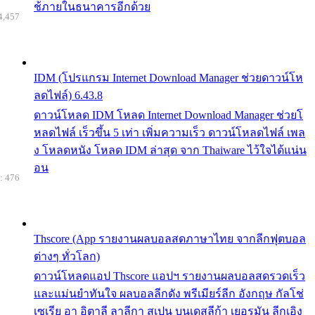
ช้ภายในธนาคารอีกด้วย
4,457
IDM (โปรแกรม Internet Download Manager ช่วยดาวน์โห
ลดไฟล์) 6.43.8
ดาวน์โหลด IDM โหลด Internet Download Manager ช่วยโ
หลดไฟล์ เร็วขึ้น 5 เท่า เพิ่มความเร็ว ดาวน์โหลดไฟล์ เพล
ง โหลดหนัง โหลด IDM ล่าสุด จาก Thaiware ไว้ใจได้แน่น
อน
: 476
Thscore (App รายงานผลบอลสดภาษาไทย จากลีกฟุตบอล
ต่างๆ ทั่วโลก)
ดาวน์โหลดแอป Thscore แอปฯ รายงานผลบอลสดรวดเร็ว
และแม่นยำทันใจ ผลบอลลีกดัง พรีเมียร์ลีก อังกฤษ กัลโช่
เซเรีย อา อิตาลี ลาลีกา สเปน บุนเดสลีก้า เยอรมัน ลีกเอิง