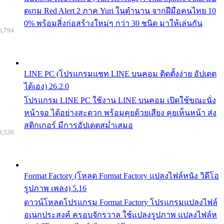
ดเกม Red Alert 2 ภาค Yuri ในตำนาน จากฝีมือคนไทย 10
0% พร้อมสิ่งก่อสร้างใหม่ๆ กว่า 30 ชนิด มาให้เล่นกัน
6,794
LINE PC (โปรแกรมแชท LINE บนคอม ติดตั้งง่าย อัปเดต
ได้เอง) 26.2.0
โปรแกรม LINE PC ใช้งาน LINE บนคอม เปิดใช้ขณะนั่ง
หน้าจอ ได้อย่างสะดวก พร้อมคุยด้วยเสียง คุยเห็นหน้า ส่ง
สติกเกอร์ มีการอัปเดตสม่ำเสมอ
9,530
Format Factory (โหลด Format Factory แปลงไฟล์หนัง วิดีโอ
รูปภาพ เพลง) 5.16
ดาวน์โหลดโปรแกรม Format Factory โปรแกรมแปลงไฟล์
อเนกประสงค์ ครอบจักรวาล ใช้แปลงรูปภาพ แปลงไฟล์ห