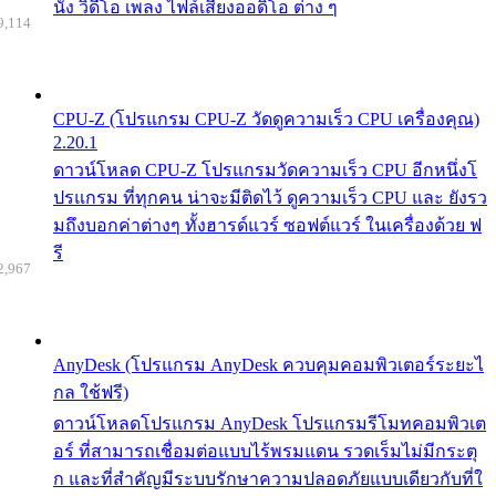
นัง วิดีโอ เพลง ไฟล์เสียงออดิโอ ต่าง ๆ
9,114
CPU-Z (โปรแกรม CPU-Z วัดดูความเร็ว CPU เครื่องคุณ)
2.20.1
ดาวน์โหลด CPU-Z โปรแกรมวัดความเร็ว CPU อีกหนึ่งโ
ปรแกรม ที่ทุกคน น่าจะมีติดไว้ ดูความเร็ว CPU และ ยังรว
มถึงบอกค่าต่างๆ ทั้งฮารด์แวร์ ซอฟต์แวร์ ในเครื่องด้วย ฟ
รี
2,967
AnyDesk (โปรแกรม AnyDesk ควบคุมคอมพิวเตอร์ระยะไ
กล ใช้ฟรี)
ดาวน์โหลดโปรแกรม AnyDesk โปรแกรมรีโมทคอมพิวเต
อร์ ที่สามารถเชื่อมต่อแบบไร้พรมแดน รวดเร็มไม่มีกระตุ
ก และที่สำคัญมีระบบรักษาความปลอดภัยแบบเดียวกับที่ใ