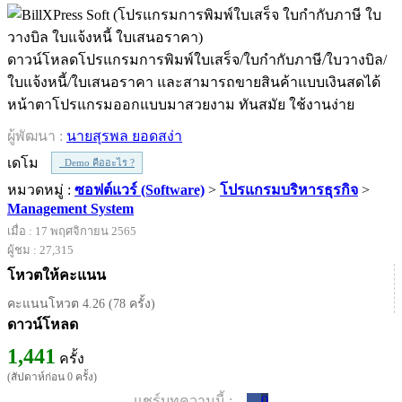
ดาวน์โหลดโปรแกรมการพิมพ์ใบเสร็จ/ใบกำกับภาษี/ใบวางบิล/
ใบแจ้งหนี้/ใบเสนอราคา และสามารถขายสินค้าแบบเงินสดได้
หน้าตาโปรแกรมออกแบบมาสวยงาม ทันสมัย ใช้งานง่าย
ผู้พัฒนา :
นายสุรพล ยอดสง่า
เดโม
Demo คืออะไร ?
หมวดหมู่ :
ซอฟต์แวร์ (Software)
>
โปรแกรมบริหารธุรกิจ
>
Management System
เมื่อ : 17 พฤศจิกายน 2565
ผู้ชม : 27,315
โหวตให้คะแนน
คะแนนโหวต 4.26 (78 ครั้ง)
ดาวน์โหลด
1,441
ครั้ง
(สัปดาห์ก่อน 0 ครั้ง)
แชร์บทความนี้ :
0