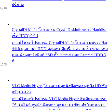
ฝรั่งเศส
4,746
CrystalDiskInfo (โปรแกรม CrystalDiskInfo ตรวจ Harddisk
เช็ค HDD) 9.9.1
ดาวน์โหลดโปรแกรม CrystalDiskInfo โปรแกรมตรวจ Har
ddisk ดู สถานะ HDD ดูอุณหภูมิเครื่อง ความเร็ว หาสาเหต
คอมพัง ดูฮาร์ดดิสก์ SSD ทั้ง Internal และ External HDD ไ
ด้
1,575
VLC Media Player (โปรแกรมดูหนังฟังเพลง ดูหนัง HD ชัด
แจ๋ว) 3.0.23
ดาวน์โหลดโปรแกรม VLC Media Player ตัวเดียวสามารถ
ใช้ เปิดไฟล์ ดูหนัง ฟังเพลง ดูหนัง HD ชัดแจ๋ว โหลด VLC