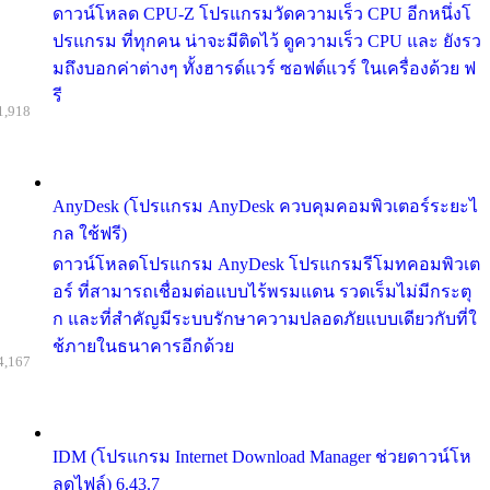
ดาวน์โหลด CPU-Z โปรแกรมวัดความเร็ว CPU อีกหนึ่งโ
ปรแกรม ที่ทุกคน น่าจะมีติดไว้ ดูความเร็ว CPU และ ยังรว
มถึงบอกค่าต่างๆ ทั้งฮารด์แวร์ ซอฟต์แวร์ ในเครื่องด้วย ฟ
รี
1,918
AnyDesk (โปรแกรม AnyDesk ควบคุมคอมพิวเตอร์ระยะไ
กล ใช้ฟรี)
ดาวน์โหลดโปรแกรม AnyDesk โปรแกรมรีโมทคอมพิวเต
อร์ ที่สามารถเชื่อมต่อแบบไร้พรมแดน รวดเร็มไม่มีกระตุ
ก และที่สำคัญมีระบบรักษาความปลอดภัยแบบเดียวกับที่ใ
ช้ภายในธนาคารอีกด้วย
4,167
IDM (โปรแกรม Internet Download Manager ช่วยดาวน์โห
ลดไฟล์) 6.43.7