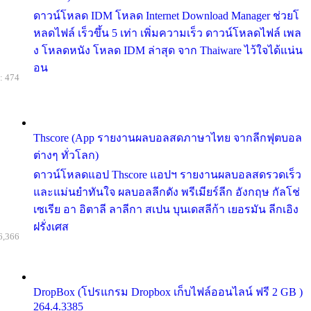
ดาวน์โหลด IDM โหลด Internet Download Manager ช่วยโ
หลดไฟล์ เร็วขึ้น 5 เท่า เพิ่มความเร็ว ดาวน์โหลดไฟล์ เพล
ง โหลดหนัง โหลด IDM ล่าสุด จาก Thaiware ไว้ใจได้แน่น
อน
: 474
Thscore (App รายงานผลบอลสดภาษาไทย จากลีกฟุตบอล
ต่างๆ ทั่วโลก)
ดาวน์โหลดแอป Thscore แอปฯ รายงานผลบอลสดรวดเร็ว
และแม่นยำทันใจ ผลบอลลีกดัง พรีเมียร์ลีก อังกฤษ กัลโช่
เซเรีย อา อิตาลี ลาลีกา สเปน บุนเดสลีก้า เยอรมัน ลีกเอิง
ฝรั่งเศส
6,366
DropBox (โปรแกรม Dropbox เก็บไฟล์ออนไลน์ ฟรี 2 GB )
264.4.3385