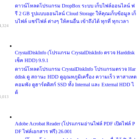
ดาวน์โหลดโปรแกรม DropBox ระบบ เก็บไฟล์ออนไลน์ ฟ
รี 2 GB รูปแบบออนไลน์ Cloud Storage ให้คุณเก็บข้อมูล เก็
บไฟล์ แชร์ไฟล์ ต่างๆ ให้คนอื่น เข้าถึงได้ ทุกที่ ทุกเวลา
4,324
CrystalDiskInfo (โปรแกรม CrystalDiskInfo ตรวจ Harddisk
เช็ค HDD) 9.9.1
ดาวน์โหลดโปรแกรม CrystalDiskInfo โปรแกรมตรวจ Har
ddisk ดู สถานะ HDD ดูอุณหภูมิเครื่อง ความเร็ว หาสาเหต
คอมพัง ดูฮาร์ดดิสก์ SSD ทั้ง Internal และ External HDD ไ
ด้
5,013
Adobe Acrobat Reader (โปรแกรมอ่านไฟล์ PDF เปิดไฟล์ P
DF ไฟล์เอกสาร ฟรี) 26.001