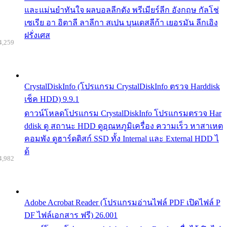
และแม่นยำทันใจ ผลบอลลีกดัง พรีเมียร์ลีก อังกฤษ กัลโช่
เซเรีย อา อิตาลี ลาลีกา สเปน บุนเดสลีก้า เยอรมัน ลีกเอิง
ฝรั่งเศส
4,259
CrystalDiskInfo (โปรแกรม CrystalDiskInfo ตรวจ Harddisk
เช็ค HDD) 9.9.1
ดาวน์โหลดโปรแกรม CrystalDiskInfo โปรแกรมตรวจ Har
ddisk ดู สถานะ HDD ดูอุณหภูมิเครื่อง ความเร็ว หาสาเหต
คอมพัง ดูฮาร์ดดิสก์ SSD ทั้ง Internal และ External HDD ไ
ด้
4,982
Adobe Acrobat Reader (โปรแกรมอ่านไฟล์ PDF เปิดไฟล์ P
DF ไฟล์เอกสาร ฟรี) 26.001