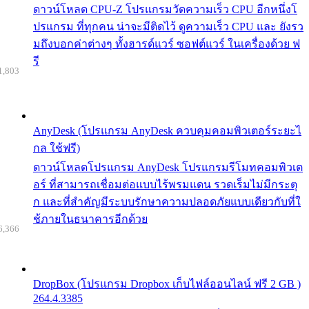
ดาวน์โหลด CPU-Z โปรแกรมวัดความเร็ว CPU อีกหนึ่งโ
ปรแกรม ที่ทุกคน น่าจะมีติดไว้ ดูความเร็ว CPU และ ยังรว
มถึงบอกค่าต่างๆ ทั้งฮารด์แวร์ ซอฟต์แวร์ ในเครื่องด้วย ฟ
รี
1,803
AnyDesk (โปรแกรม AnyDesk ควบคุมคอมพิวเตอร์ระยะไ
กล ใช้ฟรี)
ดาวน์โหลดโปรแกรม AnyDesk โปรแกรมรีโมทคอมพิวเต
อร์ ที่สามารถเชื่อมต่อแบบไร้พรมแดน รวดเร็มไม่มีกระตุ
ก และที่สำคัญมีระบบรักษาความปลอดภัยแบบเดียวกับที่ใ
ช้ภายในธนาคารอีกด้วย
6,366
DropBox (โปรแกรม Dropbox เก็บไฟล์ออนไลน์ ฟรี 2 GB )
264.4.3385