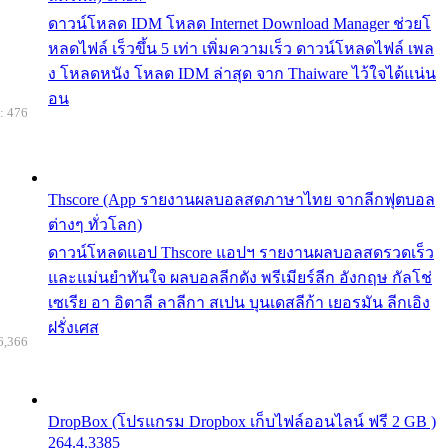
ดาวน์โหลด IDM โหลด Internet Download Manager ช่วยโ
หลดไฟล์ เร็วขึ้น 5 เท่า เพิ่มความเร็ว ดาวน์โหลดไฟล์ เพล
ง โหลดหนัง โหลด IDM ล่าสุด จาก Thaiware ไว้ใจได้แน่น
อน
: 476
Thscore (App รายงานผลบอลสดภาษาไทย จากลีกฟุตบอล
ต่างๆ ทั่วโลก)
ดาวน์โหลดแอป Thscore แอปฯ รายงานผลบอลสดรวดเร็ว
และแม่นยำทันใจ ผลบอลลีกดัง พรีเมียร์ลีก อังกฤษ กัลโช่
เซเรีย อา อิตาลี ลาลีกา สเปน บุนเดสลีก้า เยอรมัน ลีกเอิง
ฝรั่งเศส
6,366
DropBox (โปรแกรม Dropbox เก็บไฟล์ออนไลน์ ฟรี 2 GB )
264.4.3385