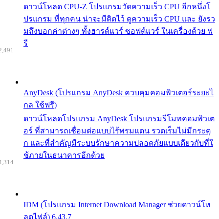
ดาวน์โหลด CPU-Z โปรแกรมวัดความเร็ว CPU อีกหนึ่งโ
ปรแกรม ที่ทุกคน น่าจะมีติดไว้ ดูความเร็ว CPU และ ยังรว
มถึงบอกค่าต่างๆ ทั้งฮารด์แวร์ ซอฟต์แวร์ ในเครื่องด้วย ฟ
รี
2,491
AnyDesk (โปรแกรม AnyDesk ควบคุมคอมพิวเตอร์ระยะไ
กล ใช้ฟรี)
ดาวน์โหลดโปรแกรม AnyDesk โปรแกรมรีโมทคอมพิวเต
อร์ ที่สามารถเชื่อมต่อแบบไร้พรมแดน รวดเร็มไม่มีกระตุ
ก และที่สำคัญมีระบบรักษาความปลอดภัยแบบเดียวกับที่ใ
ช้ภายในธนาคารอีกด้วย
4,314
IDM (โปรแกรม Internet Download Manager ช่วยดาวน์โห
ลดไฟล์) 6.43.7