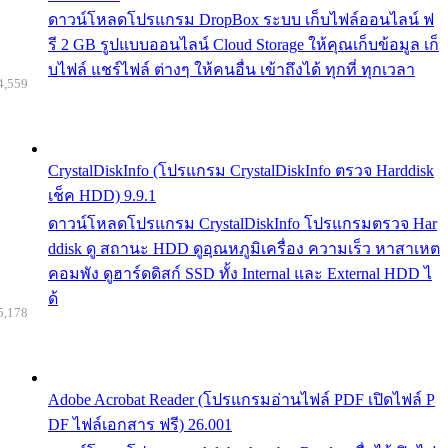
ดาวน์โหลดโปรแกรม DropBox ระบบ เก็บไฟล์ออนไลน์ ฟ
รี 2 GB รูปแบบออนไลน์ Cloud Storage ให้คุณเก็บข้อมูล เก็
บไฟล์ แชร์ไฟล์ ต่างๆ ให้คนอื่น เข้าถึงได้ ทุกที่ ทุกเวลา
4,559
CrystalDiskInfo (โปรแกรม CrystalDiskInfo ตรวจ Harddisk
เช็ค HDD) 9.9.1
ดาวน์โหลดโปรแกรม CrystalDiskInfo โปรแกรมตรวจ Har
ddisk ดู สถานะ HDD ดูอุณหภูมิเครื่อง ความเร็ว หาสาเหต
คอมพัง ดูฮาร์ดดิสก์ SSD ทั้ง Internal และ External HDD ไ
ด้
5,178
Adobe Acrobat Reader (โปรแกรมอ่านไฟล์ PDF เปิดไฟล์ P
DF ไฟล์เอกสาร ฟรี) 26.001