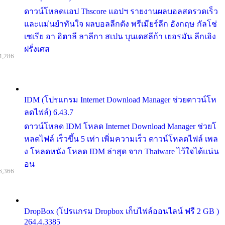
ดาวน์โหลดแอป Thscore แอปฯ รายงานผลบอลสดรวดเร็ว
และแม่นยำทันใจ ผลบอลลีกดัง พรีเมียร์ลีก อังกฤษ กัลโช่
เซเรีย อา อิตาลี ลาลีกา สเปน บุนเดสลีก้า เยอรมัน ลีกเอิง
ฝรั่งเศส
4,286
IDM (โปรแกรม Internet Download Manager ช่วยดาวน์โห
ลดไฟล์) 6.43.7
ดาวน์โหลด IDM โหลด Internet Download Manager ช่วยโ
หลดไฟล์ เร็วขึ้น 5 เท่า เพิ่มความเร็ว ดาวน์โหลดไฟล์ เพล
ง โหลดหนัง โหลด IDM ล่าสุด จาก Thaiware ไว้ใจได้แน่น
อน
6,366
DropBox (โปรแกรม Dropbox เก็บไฟล์ออนไลน์ ฟรี 2 GB )
264.4.3385