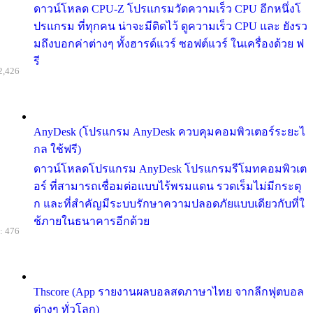
ดาวน์โหลด CPU-Z โปรแกรมวัดความเร็ว CPU อีกหนึ่งโ
ปรแกรม ที่ทุกคน น่าจะมีติดไว้ ดูความเร็ว CPU และ ยังรว
มถึงบอกค่าต่างๆ ทั้งฮารด์แวร์ ซอฟต์แวร์ ในเครื่องด้วย ฟ
รี
2,426
AnyDesk (โปรแกรม AnyDesk ควบคุมคอมพิวเตอร์ระยะไ
กล ใช้ฟรี)
ดาวน์โหลดโปรแกรม AnyDesk โปรแกรมรีโมทคอมพิวเต
อร์ ที่สามารถเชื่อมต่อแบบไร้พรมแดน รวดเร็มไม่มีกระตุ
ก และที่สำคัญมีระบบรักษาความปลอดภัยแบบเดียวกับที่ใ
ช้ภายในธนาคารอีกด้วย
: 476
Thscore (App รายงานผลบอลสดภาษาไทย จากลีกฟุตบอล
ต่างๆ ทั่วโลก)