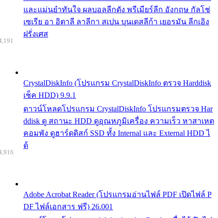
และแม่นยำทันใจ ผลบอลลีกดัง พรีเมียร์ลีก อังกฤษ กัลโช่
เซเรีย อา อิตาลี ลาลีกา สเปน บุนเดสลีก้า เยอรมัน ลีกเอิง
ฝรั่งเศส
4,191
CrystalDiskInfo (โปรแกรม CrystalDiskInfo ตรวจ Harddisk
เช็ค HDD) 9.9.1
ดาวน์โหลดโปรแกรม CrystalDiskInfo โปรแกรมตรวจ Har
ddisk ดู สถานะ HDD ดูอุณหภูมิเครื่อง ความเร็ว หาสาเหต
คอมพัง ดูฮาร์ดดิสก์ SSD ทั้ง Internal และ External HDD ไ
ด้
4,916
Adobe Acrobat Reader (โปรแกรมอ่านไฟล์ PDF เปิดไฟล์ P
DF ไฟล์เอกสาร ฟรี) 26.001