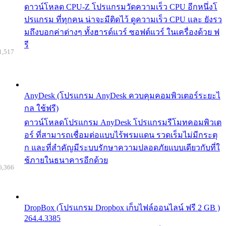
ดาวน์โหลด CPU-Z โปรแกรมวัดความเร็ว CPU อีกหนึ่งโ
ปรแกรม ที่ทุกคน น่าจะมีติดไว้ ดูความเร็ว CPU และ ยังรว
มถึงบอกค่าต่างๆ ทั้งฮารด์แวร์ ซอฟต์แวร์ ในเครื่องด้วย ฟ
รี
1,517
AnyDesk (โปรแกรม AnyDesk ควบคุมคอมพิวเตอร์ระยะไ
กล ใช้ฟรี)
ดาวน์โหลดโปรแกรม AnyDesk โปรแกรมรีโมทคอมพิวเต
อร์ ที่สามารถเชื่อมต่อแบบไร้พรมแดน รวดเร็มไม่มีกระตุ
ก และที่สำคัญมีระบบรักษาความปลอดภัยแบบเดียวกับที่ใ
ช้ภายในธนาคารอีกด้วย
6,366
DropBox (โปรแกรม Dropbox เก็บไฟล์ออนไลน์ ฟรี 2 GB )
264.4.3385