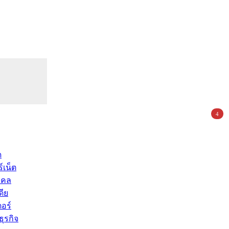
4
ด
์เน็ต
คคล
ดีย
อร์
ุรกิจ