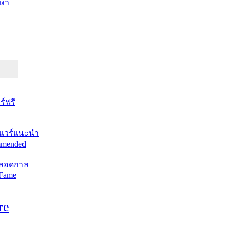
ษา
์ฟรี
แวร์แนะนำ
mended
ตลอดกาล
 Fame
re