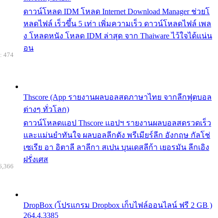
ดาวน์โหลด IDM โหลด Internet Download Manager ช่วยโ
หลดไฟล์ เร็วขึ้น 5 เท่า เพิ่มความเร็ว ดาวน์โหลดไฟล์ เพล
ง โหลดหนัง โหลด IDM ล่าสุด จาก Thaiware ไว้ใจได้แน่น
อน
: 474
Thscore (App รายงานผลบอลสดภาษาไทย จากลีกฟุตบอล
ต่างๆ ทั่วโลก)
ดาวน์โหลดแอป Thscore แอปฯ รายงานผลบอลสดรวดเร็ว
และแม่นยำทันใจ ผลบอลลีกดัง พรีเมียร์ลีก อังกฤษ กัลโช่
เซเรีย อา อิตาลี ลาลีกา สเปน บุนเดสลีก้า เยอรมัน ลีกเอิง
ฝรั่งเศส
6,366
DropBox (โปรแกรม Dropbox เก็บไฟล์ออนไลน์ ฟรี 2 GB )
264.4.3385