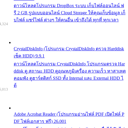
ดาวน์โหลดโปรแกรม DropBox ระบบ เก็บไฟล์ออนไลน์ ฟ
รี 2 GB รูปแบบออนไลน์ Cloud Storage ให้คุณเก็บข้อมูล เก็
บไฟล์ แชร์ไฟล์ ต่างๆ ให้คนอื่น เข้าถึงได้ ทุกที่ ทุกเวลา
4,324
CrystalDiskInfo (โปรแกรม CrystalDiskInfo ตรวจ Harddisk
เช็ค HDD) 9.9.1
ดาวน์โหลดโปรแกรม CrystalDiskInfo โปรแกรมตรวจ Har
ddisk ดู สถานะ HDD ดูอุณหภูมิเครื่อง ความเร็ว หาสาเหต
คอมพัง ดูฮาร์ดดิสก์ SSD ทั้ง Internal และ External HDD ไ
ด้
5,013
Adobe Acrobat Reader (โปรแกรมอ่านไฟล์ PDF เปิดไฟล์ P
DF ไฟล์เอกสาร ฟรี) 26.001