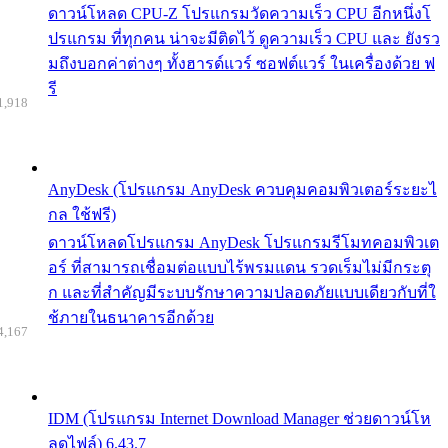
ดาวน์โหลด CPU-Z โปรแกรมวัดความเร็ว CPU อีกหนึ่งโ
ปรแกรม ที่ทุกคน น่าจะมีติดไว้ ดูความเร็ว CPU และ ยังรว
มถึงบอกค่าต่างๆ ทั้งฮารด์แวร์ ซอฟต์แวร์ ในเครื่องด้วย ฟ
รี
1,918
AnyDesk (โปรแกรม AnyDesk ควบคุมคอมพิวเตอร์ระยะไ
กล ใช้ฟรี)
ดาวน์โหลดโปรแกรม AnyDesk โปรแกรมรีโมทคอมพิวเต
อร์ ที่สามารถเชื่อมต่อแบบไร้พรมแดน รวดเร็มไม่มีกระตุ
ก และที่สำคัญมีระบบรักษาความปลอดภัยแบบเดียวกับที่ใ
ช้ภายในธนาคารอีกด้วย
4,167
IDM (โปรแกรม Internet Download Manager ช่วยดาวน์โห
ลดไฟล์) 6.43.7