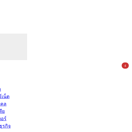
4
ด
์เน็ต
คคล
ดีย
อร์
ุรกิจ