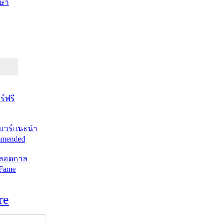
ษา
์ฟรี
แวร์แนะนำ
mended
ตลอดกาล
 Fame
re