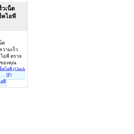
็วเน็ต
ช็คไอพี
น็ต
บความเร็ว
คไอพี ตรวจ
ีของคุณ
ไอพี