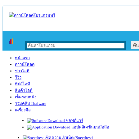
หน้าแรก
ดาวน์โหลด
ข่าวไอที
รีวิว
ทิปส์ไอที
สินค้าไอที
เช็ครอบหนัง
รวมคลิป Thaiware
เครื่องมือ
ซอฟต์แวร์
แอปพลิเคชันบนมือถือ
เช็คความเร็วเน็ต (Speedtest)