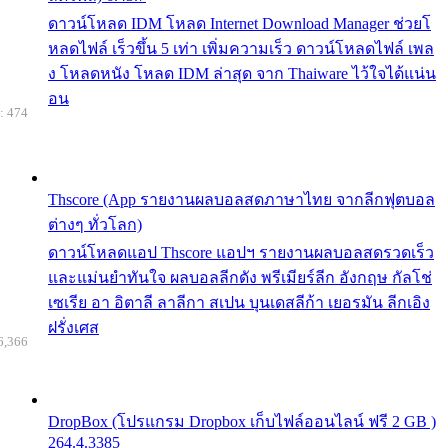
ดาวน์โหลด IDM โหลด Internet Download Manager ช่วยโ
หลดไฟล์ เร็วขึ้น 5 เท่า เพิ่มความเร็ว ดาวน์โหลดไฟล์ เพล
ง โหลดหนัง โหลด IDM ล่าสุด จาก Thaiware ไว้ใจได้แน่น
อน
: 474
Thscore (App รายงานผลบอลสดภาษาไทย จากลีกฟุตบอล
ต่างๆ ทั่วโลก)
ดาวน์โหลดแอป Thscore แอปฯ รายงานผลบอลสดรวดเร็ว
และแม่นยำทันใจ ผลบอลลีกดัง พรีเมียร์ลีก อังกฤษ กัลโช่
เซเรีย อา อิตาลี ลาลีกา สเปน บุนเดสลีก้า เยอรมัน ลีกเอิง
ฝรั่งเศส
6,366
DropBox (โปรแกรม Dropbox เก็บไฟล์ออนไลน์ ฟรี 2 GB )
264.4.3385