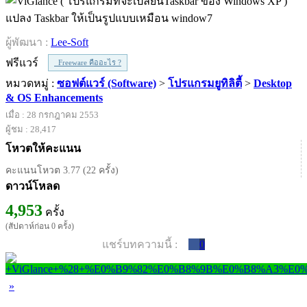
แปลง Taskbar ให้เป็นรูปแบบเหมือน window7
ผู้พัฒนา :
Lee-Soft
ฟรีแวร์
Freeware คืออะไร ?
หมวดหมู่ :
ซอฟต์แวร์ (Software)
>
โปรแกรมยูทิลิตี้
>
Desktop
& OS Enhancements
เมื่อ : 28 กรกฎาคม 2553
ผู้ชม : 28,417
โหวตให้คะแนน
คะแนนโหวต 3.77 (22 ครั้ง)
ดาวน์โหลด
4,953
ครั้ง
(สัปดาห์ก่อน 0 ครั้ง)
แชร์บทความนี้ :
0
»