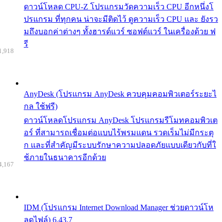
ดาวน์โหลด CPU-Z โปรแกรมวัดความเร็ว CPU อีกหนึ่งโ
ปรแกรม ที่ทุกคน น่าจะมีติดไว้ ดูความเร็ว CPU และ ยังรว
มถึงบอกค่าต่างๆ ทั้งฮารด์แวร์ ซอฟต์แวร์ ในเครื่องด้วย ฟ
รี
1,918
AnyDesk (โปรแกรม AnyDesk ควบคุมคอมพิวเตอร์ระยะไ
กล ใช้ฟรี)
ดาวน์โหลดโปรแกรม AnyDesk โปรแกรมรีโมทคอมพิวเต
อร์ ที่สามารถเชื่อมต่อแบบไร้พรมแดน รวดเร็มไม่มีกระตุ
ก และที่สำคัญมีระบบรักษาความปลอดภัยแบบเดียวกับที่ใ
ช้ภายในธนาคารอีกด้วย
4,167
IDM (โปรแกรม Internet Download Manager ช่วยดาวน์โห
ลดไฟล์) 6.43.7