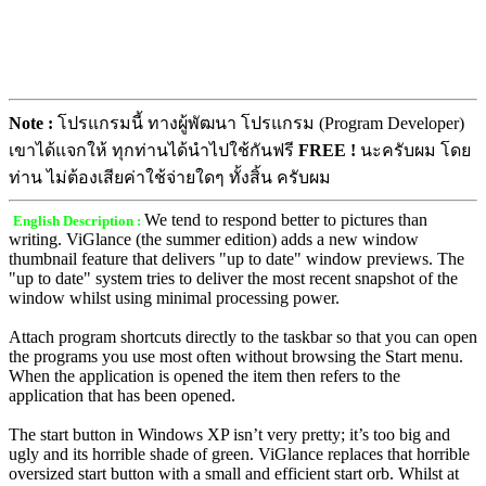
Note :
โปรแกรมนี้ ทางผู้พัฒนา โปรแกรม (Program Developer)
เขาได้แจกให้ ทุกท่านได้นำไปใช้กันฟรี
FREE !
นะครับผม โดย
ท่าน ไม่ต้องเสียค่าใช้จ่ายใดๆ ทั้งสิ้น ครับผม
We tend to respond better to pictures than
English Description :
writing. ViGlance (the summer edition) adds a new window
thumbnail feature that delivers "up to date" window previews. The
"up to date" system tries to deliver the most recent snapshot of the
window whilst using minimal processing power.
Attach program shortcuts directly to the taskbar so that you can open
the programs you use most often without browsing the Start menu.
When the application is opened the item then refers to the
application that has been opened.
The start button in Windows XP isn’t very pretty; it’s too big and
ugly and its horrible shade of green. ViGlance replaces that horrible
oversized start button with a small and efficient start orb. Whilst at