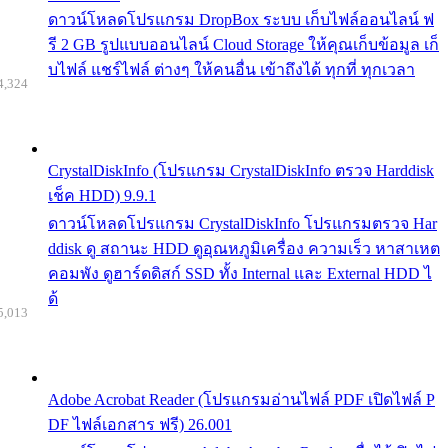
ดาวน์โหลดโปรแกรม DropBox ระบบ เก็บไฟล์ออนไลน์ ฟ
รี 2 GB รูปแบบออนไลน์ Cloud Storage ให้คุณเก็บข้อมูล เก็
บไฟล์ แชร์ไฟล์ ต่างๆ ให้คนอื่น เข้าถึงได้ ทุกที่ ทุกเวลา
4,324
CrystalDiskInfo (โปรแกรม CrystalDiskInfo ตรวจ Harddisk
เช็ค HDD) 9.9.1
ดาวน์โหลดโปรแกรม CrystalDiskInfo โปรแกรมตรวจ Har
ddisk ดู สถานะ HDD ดูอุณหภูมิเครื่อง ความเร็ว หาสาเหต
คอมพัง ดูฮาร์ดดิสก์ SSD ทั้ง Internal และ External HDD ไ
ด้
5,013
Adobe Acrobat Reader (โปรแกรมอ่านไฟล์ PDF เปิดไฟล์ P
DF ไฟล์เอกสาร ฟรี) 26.001