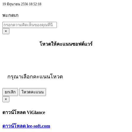
19 มิถุนายน 2556 18:52:18
พะกดเก
×
โหวตให้คะแนนซอฟต์แวร์
กรุณาเลือกคะแนนโหวต
ยกเลิก
โหวตคะแนน
×
ดาวน์โหลด ViGlance
ดาวน์โหลด lee-soft.com