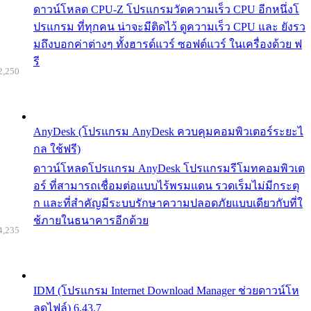
ดาวน์โหลด CPU-Z โปรแกรมวัดความเร็ว CPU อีกหนึ่งโ
ปรแกรม ที่ทุกคน น่าจะมีติดไว้ ดูความเร็ว CPU และ ยังรว
มถึงบอกค่าต่างๆ ทั้งฮารด์แวร์ ซอฟต์แวร์ ในเครื่องด้วย ฟ
รี
2,250
AnyDesk (โปรแกรม AnyDesk ควบคุมคอมพิวเตอร์ระยะไ
กล ใช้ฟรี)
ดาวน์โหลดโปรแกรม AnyDesk โปรแกรมรีโมทคอมพิวเต
อร์ ที่สามารถเชื่อมต่อแบบไร้พรมแดน รวดเร็มไม่มีกระตุ
ก และที่สำคัญมีระบบรักษาความปลอดภัยแบบเดียวกับที่ใ
ช้ภายในธนาคารอีกด้วย
4,235
IDM (โปรแกรม Internet Download Manager ช่วยดาวน์โห
ลดไฟล์) 6.43.7