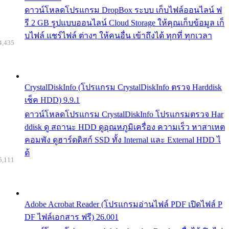
ดาวน์โหลดโปรแกรม DropBox ระบบ เก็บไฟล์ออนไลน์ ฟ
รี 2 GB รูปแบบออนไลน์ Cloud Storage ให้คุณเก็บข้อมูล เก็
บไฟล์ แชร์ไฟล์ ต่างๆ ให้คนอื่น เข้าถึงได้ ทุกที่ ทุกเวลา
4,435
CrystalDiskInfo (โปรแกรม CrystalDiskInfo ตรวจ Harddisk
เช็ค HDD) 9.9.1
ดาวน์โหลดโปรแกรม CrystalDiskInfo โปรแกรมตรวจ Har
ddisk ดู สถานะ HDD ดูอุณหภูมิเครื่อง ความเร็ว หาสาเหต
คอมพัง ดูฮาร์ดดิสก์ SSD ทั้ง Internal และ External HDD ไ
ด้
5,111
Adobe Acrobat Reader (โปรแกรมอ่านไฟล์ PDF เปิดไฟล์ P
DF ไฟล์เอกสาร ฟรี) 26.001