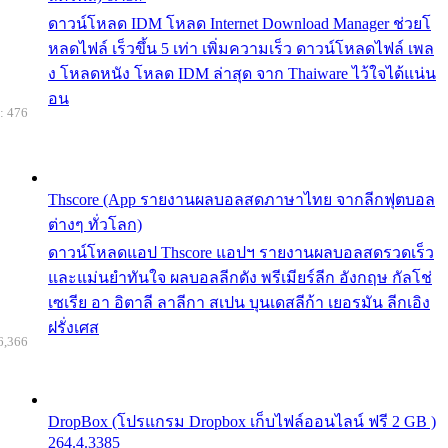
ดาวน์โหลด IDM โหลด Internet Download Manager ช่วยโ
หลดไฟล์ เร็วขึ้น 5 เท่า เพิ่มความเร็ว ดาวน์โหลดไฟล์ เพล
ง โหลดหนัง โหลด IDM ล่าสุด จาก Thaiware ไว้ใจได้แน่น
อน
: 476
Thscore (App รายงานผลบอลสดภาษาไทย จากลีกฟุตบอล
ต่างๆ ทั่วโลก)
ดาวน์โหลดแอป Thscore แอปฯ รายงานผลบอลสดรวดเร็ว
และแม่นยำทันใจ ผลบอลลีกดัง พรีเมียร์ลีก อังกฤษ กัลโช่
เซเรีย อา อิตาลี ลาลีกา สเปน บุนเดสลีก้า เยอรมัน ลีกเอิง
ฝรั่งเศส
6,366
DropBox (โปรแกรม Dropbox เก็บไฟล์ออนไลน์ ฟรี 2 GB )
264.4.3385