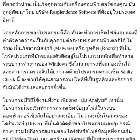
ที่คาดว่าน่าจะเป็นภัยคุกคามกับเครื่องคอมพิวเตอร์ของคุณ มัน
ถูกผู้พัฒนาโดย บริษัท Resplendence Software ที่ตั้งอยู่ในประเทศ
อิตาลี
โดยหลักการของโปรแกรมนี้คือ มันจะทำการเช็คไฟล์แอบแฝงที่
ทำตัวคาดว่าจะเป็นภัยคุกคามต่อระบบของคอมพิวเตอร์ได้ ไม่
ว่าจะเป็นภัยจากมัลแวร์ (Malware) หรือ รูทคิท (Rootkit) ที่เป็น
ไวรัสประเภทที่มักจะแฝงตัวติดอยู่ในโปรแกรมหลักเพื่อทำลาย
ระบบการทำงานของ Windows ซึ่งไม่สามารถที่จะมองเห็นได้
และสามารถตรวจจับได้ยาก แต่ด้วยโปรแกรมตรวจเช็ค Sanity
Check นี้ จะช่วยให้คุณสามารถพบไฟล์ที่เป็นรูทคิทและจัดการ
กับมันได้ง่ายและสะดวกยิ่งขึ้น
โปรแกรมมีวิธีใช้งานที่ง่าย เพียงกด "ปุ่ม Analyze" เท่านั้น
โปรแกรมก็จะเริ่มทำการตรวจเช็คข้อมูลไฟล์ในระบบ
คอมพิวเตอร์เชิงลึกได้อย่างละเอียด ไม่ว่าจะเป็นในส่วนของ
ไดร์ฟเวอร์ (Driver) ที่เป็นตัวติดตั้งของโปรแกรมและอุปกรณ์
ต่างๆ รวมไปถึงการสแกนของ ไดร์ฟหรือไฟล์ข้อมูลที่ซ่อนเร้น
อยู่ (Hidden Files) และเคอร์เนล (Kernel) ที่เป็นส่วนประกอบหลัก